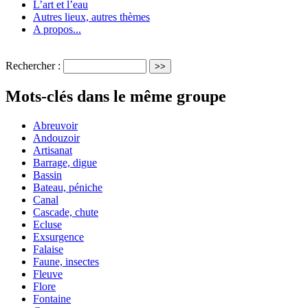
L’art et l’eau
Autres lieux, autres thèmes
A propos...
Rechercher :
Mots-clés dans le même groupe
Abreuvoir
Andouzoir
Artisanat
Barrage, digue
Bassin
Bateau, péniche
Canal
Cascade, chute
Ecluse
Exsurgence
Falaise
Faune, insectes
Fleuve
Flore
Fontaine