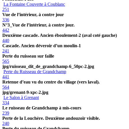
La Fontaine Couverte à Coublanc
251
Vue de l’intérieur, à contre jour
336
N°3_Vue de l’intérieur, à contre jour.
442
Deuxième cascade. Ancien éboulement-2 (aval coté gauche)
440
Cascade. Ancien déveroir d’un moulin-1
241
Perte du ruisseau sur faille
565
jpg/ruisseau_dit_de_grandchamp-6_50pc-2.jpg
Perte du Ruisseau de Grandchamp
441
Retenue d’eau vu du centre du village (vers laval).
564
jpg/grenant-9-xpc-2.jpg
Le Salon à Grenant
334
Le ruisseau de Grandchamp à mis-cours
239
Perte de la Louchère. Deuxième andouzoir visible.
240
Perte du ruisseau de Grandchamp