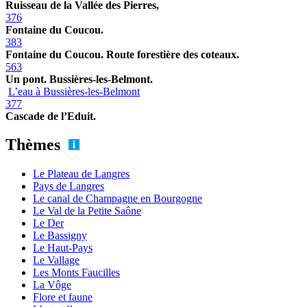
Ruisseau de la Vallée des Pierres,
376
Fontaine du Coucou.
383
Fontaine du Coucou. Route forestière des coteaux.
563
Un pont. Bussières-les-Belmont.
L’eau à Bussières-les-Belmont
377
Cascade de l’Eduit.
Thèmes
Le Plateau de Langres
Pays de Langres
Le canal de Champagne en Bourgogne
Le Val de la Petite Saône
Le Der
Le Bassigny
Le Haut-Pays
Le Vallage
Les Monts Faucilles
La Vôge
Flore et faune