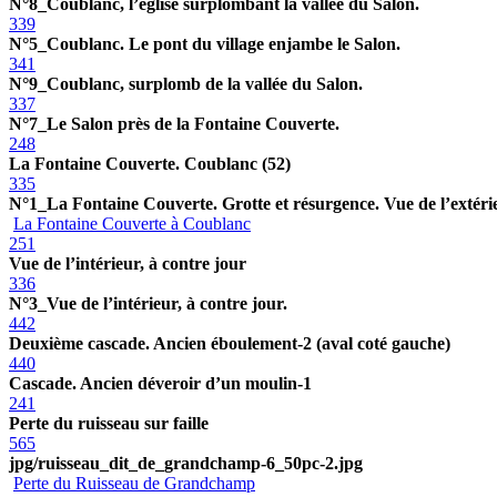
N°8_Coublanc, l’église surplombant la vallée du Salon.
339
N°5_Coublanc. Le pont du village enjambe le Salon.
341
N°9_Coublanc, surplomb de la vallée du Salon.
337
N°7_Le Salon près de la Fontaine Couverte.
248
La Fontaine Couverte. Coublanc (52)
335
N°1_La Fontaine Couverte. Grotte et résurgence. Vue de l’extéri
La Fontaine Couverte à Coublanc
251
Vue de l’intérieur, à contre jour
336
N°3_Vue de l’intérieur, à contre jour.
442
Deuxième cascade. Ancien éboulement-2 (aval coté gauche)
440
Cascade. Ancien déveroir d’un moulin-1
241
Perte du ruisseau sur faille
565
jpg/ruisseau_dit_de_grandchamp-6_50pc-2.jpg
Perte du Ruisseau de Grandchamp