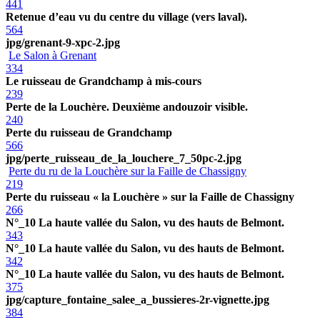
441
Retenue d’eau vu du centre du village (vers laval).
564
jpg/grenant-9-xpc-2.jpg
Le Salon à Grenant
334
Le ruisseau de Grandchamp à mis-cours
239
Perte de la Louchère. Deuxième andouzoir visible.
240
Perte du ruisseau de Grandchamp
566
jpg/perte_ruisseau_de_la_louchere_7_50pc-2.jpg
Perte du ru de la Louchère sur la Faille de Chassigny
219
Perte du ruisseau « la Louchère » sur la Faille de Chassigny
266
N°_10 La haute vallée du Salon, vu des hauts de Belmont.
343
N°_10 La haute vallée du Salon, vu des hauts de Belmont.
342
N°_10 La haute vallée du Salon, vu des hauts de Belmont.
375
jpg/capture_fontaine_salee_a_bussieres-2r-vignette.jpg
384