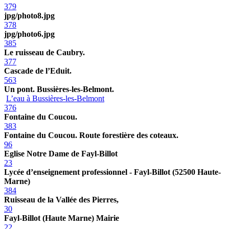
379
jpg/photo8.jpg
378
jpg/photo6.jpg
385
Le ruisseau de Caubry.
377
Cascade de l’Eduit.
563
Un pont. Bussières-les-Belmont.
L’eau à Bussières-les-Belmont
376
Fontaine du Coucou.
383
Fontaine du Coucou. Route forestière des coteaux.
96
Eglise Notre Dame de Fayl-Billot
23
Lycée d’enseignement professionnel - Fayl-Billot (52500 Haute-
Marne)
384
Ruisseau de la Vallée des Pierres,
30
Fayl-Billot (Haute Marne) Mairie
22