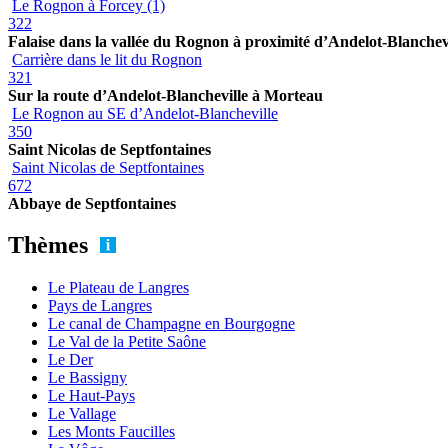
Le Rognon à Forcey (1)
322
Falaise dans la vallée du Rognon à proximité d’Andelot-Blanchev
Carrière dans le lit du Rognon
321
Sur la route d’Andelot-Blancheville à Morteau
Le Rognon au SE d’Andelot-Blancheville
350
Saint Nicolas de Septfontaines
Saint Nicolas de Septfontaines
672
Abbaye de Septfontaines
Thèmes
Le Plateau de Langres
Pays de Langres
Le canal de Champagne en Bourgogne
Le Val de la Petite Saône
Le Der
Le Bassigny
Le Haut-Pays
Le Vallage
Les Monts Faucilles