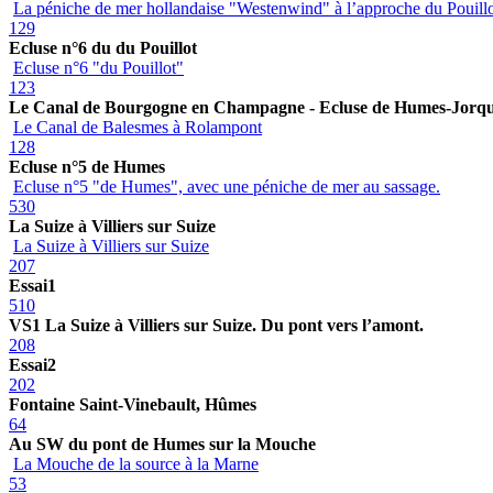
La péniche de mer hollandaise "Westenwind" à l’approche du Pouill
129
Ecluse n°6 du du Pouillot
Ecluse n°6 "du Pouillot"
123
Le Canal de Bourgogne en Champagne - Ecluse de Humes-Jorq
Le Canal de Balesmes à Rolampont
128
Ecluse n°5 de Humes
Ecluse n°5 "de Humes", avec une péniche de mer au sassage.
530
La Suize à Villiers sur Suize
La Suize à Villiers sur Suize
207
Essai1
510
VS1 La Suize à Villiers sur Suize. Du pont vers l’amont.
208
Essai2
202
Fontaine Saint-Vinebault, Hûmes
64
Au SW du pont de Humes sur la Mouche
La Mouche de la source à la Marne
53