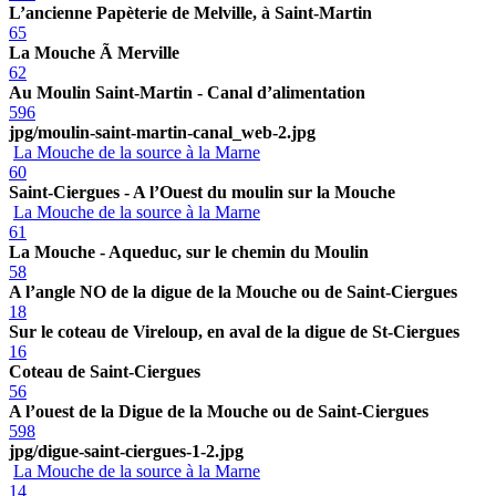
L’ancienne Papèterie de Melville, à Saint-Martin
65
La Mouche Ã Merville
62
Au Moulin Saint-Martin - Canal d’alimentation
596
jpg/moulin-saint-martin-canal_web-2.jpg
La Mouche de la source à la Marne
60
Saint-Ciergues - A l’Ouest du moulin sur la Mouche
La Mouche de la source à la Marne
61
La Mouche - Aqueduc, sur le chemin du Moulin
58
A l’angle NO de la digue de la Mouche ou de Saint-Ciergues
18
Sur le coteau de Vireloup, en aval de la digue de St-Ciergues
16
Coteau de Saint-Ciergues
56
A l’ouest de la Digue de la Mouche ou de Saint-Ciergues
598
jpg/digue-saint-ciergues-1-2.jpg
La Mouche de la source à la Marne
14