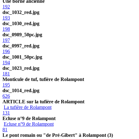
Une borne ancienne
192
dsc_1032_red.jpg
193
dsc_1030_red.jpg
198
dsc_0989_50pc.jpg
197
dsc_0997_red.jpg
196
dsc_1001_50pc.jpg
194
dsc_1023_red.jpg
181
Monticule de tuf, tufière de Rolampont
195
dsc_1014_red.jpg
626
ARTICLE sur la tufière de Rolampont
La tufière de Rolampont
131
Ecluse n°9 de Rolampont
Ecluse n°9 de Rolampont
81
Le pont romain ou "de Pré-Gibert" à Rolampont (3)