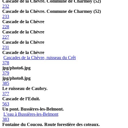
Cascade de la Chèvre. Commune de Charmoy (52)
232
Cascade de la Chèvre. Commune de Charmoy (52)
233
Cascade de la Chèvre
228
Cascade de la Chèvre
227
Cascade de la Chèvre
231
Cascade de la Chèvre
Cascades de la Chèvre, ruisseau du Crêt
378
jpg/photo6.jpg
379
jpg/photo8.jpg
385
Le ruisseau de Caubry.
377
Cascade de l’Eduit.
563
Un pont. Bussières-les-Belmont.
L’eau à Bussières-les-Belmont
383
Fontaine du Coucou. Route forestière des coteaux.