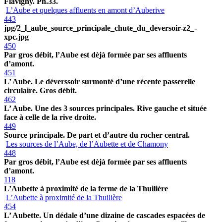
Flavigny. Ph.33.
L’Aube et quelques affluents en amont d’Auberive
443
jpg/2_l_aube_source_principale_chute_du_deversoir-z2_-
xpc.jpg
450
Par gros débit, l’Aube est dèjà formée par ses affluents
d’amont.
451
L’ Aube. Le déverssoir surmonté d’une récente passerelle
circulaire. Gros débit.
462
L’ Aube. Une des 3 sources principales. Rive gauche et située
face à celle de la rive droite.
449
Source principale. De part et d’autre du rocher central.
Les sources de l’Aube, de l’Aubette et de Chamony
448
Par gros débit, l’Aube est dèjà formée par ses affluents
d’amont.
118
L’Aubette à proximité de la ferme de la Thuilière
L’Aubette à proximité de la Thuilière
454
L’ Aubette. Un dédale d’une dizaine de cascades espacées de