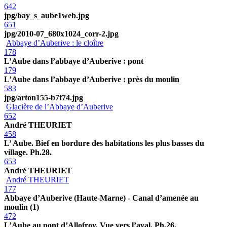
642
jpg/bay_s_aube1web.jpg
651
jpg/2010-07_680x1024_corr-2.jpg
Abbaye d’Auberive : le cloître
178
L’Aube dans l’abbaye d’Auberive : pont
179
L’Aube dans l’abbaye d’Auberive : près du moulin
583
jpg/arton155-b7f74.jpg
Glacière de l’Abbaye d’Auberive
652
André THEURIET
458
L’ Aube. Bief en bordure des habitations les plus basses du
village. Ph.28.
653
André THEURIET
André THEURIET
177
Abbaye d’Auberive (Haute-Marne) - Canal d’amenée au
moulin (1)
472
L’Aube au pont d’Allofroy. Vue vers l’aval. Ph.26.