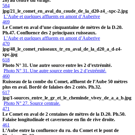
20) au centre du virage.
584
jpg/21_le_comet_en_aval_du_coude_de_la_d20-z4_-xpc-2.jpg
L’Aube et quelques affluents en amont d’Auberive
469
Le Comet en aval d’une cinquantaine de mètres de la D.20.
Ph.47. Confluence des 2 principaux ruisseaux.
L’Aube et quelques affluents en amont d’Auberive
470
jpg/48_le_comet_ruisseaux_tr_en_aval_de_la_d20_a_d-z4-
xpc.jpg
618
Photo N° 31. Une autre source entre les 2 d’extrémité.
Photo N° 31. Une autre source entre les 2 d’extrémité.
460
Ruisseau de la combe du Comet, affluent de l’Aube 50 mètres
plus en aval. Bordé de falaises des 2 cotés. Ph.32.
617
jpg/1-sources_entre_le_gr_et_le_cheminde_vivey_de_a_a_b.jpg
Photo N° 27. Source centrale.
471
Le Comet en aval de 2 centaines de mètres de la D.20. Ph.50.
Falaise longitudinale et caverneuse en fin de rive droite.
461
L’Aube entre la confluence du ru. du Comet et le pont de