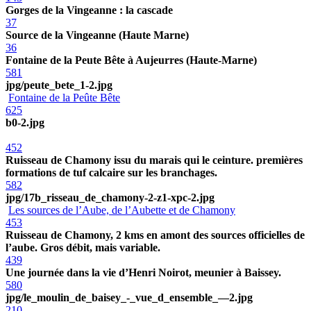
Gorges de la Vingeanne : la cascade
37
Source de la Vingeanne (Haute Marne)
36
Fontaine de la Peute Bête à Aujeurres (Haute-Marne)
581
jpg/peute_bete_1-2.jpg
Fontaine de la Peûte Bête
625
b0-2.jpg
452
Ruisseau de Chamony issu du marais qui le ceinture. premières
formations de tuf calcaire sur les branchages.
582
jpg/17b_risseau_de_chamony-2-z1-xpc-2.jpg
Les sources de l’Aube, de l’Aubette et de Chamony
453
Ruisseau de Chamony, 2 kms en amont des sources officielles de
l’aube. Gros débit, mais variable.
439
Une journée dans la vie d’Henri Noirot, meunier à Baissey.
580
jpg/le_moulin_de_baisey_-_vue_d_ensemble_—2.jpg
210