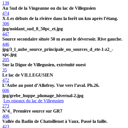
139
Au Sud de la Vingeanne ou du lac de Villegusien
474
X-Les débuts de la rivière dans la forêt un km après l’étang.
306
jpg/noidant_sud_8_50pc_et.jpg
447
Source secondaire située 50 m avant le déversoir. Rive gauche.
446
jpg/3_l_aube_source_principale_ou_sources_d_ete-1-z2_-
xpc.jpg
205
Sur la Digue de Villegusien, extrémité ouest
35
Le lac de VILLEGUSIEN
472
L’Aube au pont d’Allofroy. Vue vers l’aval. Ph.26.
606
jpg/grebe_huppe_plumage_hivernal-2.jpg
Les oiseaux du lac de Villegusien
273
N°4_ Première source sur GR7
406
Vallée du Badin de Chatoillenot à Vaux. Passé la faille.
423