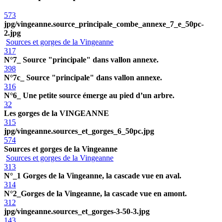
573
jpg/vingeanne.source_principale_combe_annexe_7_e_50pc-
2.jpg
Sources et gorges de la Vingeanne
317
N°7_ Source "principale" dans vallon annexe.
398
N°7c_ Source "principale" dans vallon annexe.
316
N°6_ Une petite source émerge au pied d’un arbre.
32
Les gorges de la VINGEANNE
315
jpg/vingeanne.sources_et_gorges_6_50pc.jpg
574
Sources et gorges de la Vingeanne
Sources et gorges de la Vingeanne
313
N°_1 Gorges de la Vingeanne, la cascade vue en aval.
314
N°2_Gorges de la Vingeanne, la cascade vue en amont.
312
jpg/vingeanne.sources_et_gorges-3-50-3.jpg
143