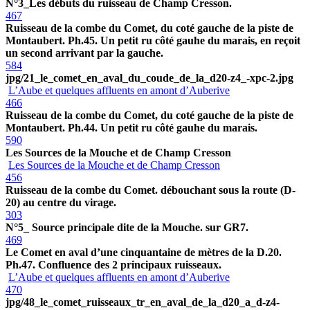
N°3_Les débuts du ruisseau de Champ Cresson.
467
Ruisseau de la combe du Comet, du coté gauche de la piste de
Montaubert. Ph.45. Un petit ru côté gauhe du marais, en reçoit
un second arrivant par la gauche.
584
jpg/21_le_comet_en_aval_du_coude_de_la_d20-z4_-xpc-2.jpg
L’Aube et quelques affluents en amont d’Auberive
466
Ruisseau de la combe du Comet, du coté gauche de la piste de
Montaubert. Ph.44. Un petit ru côté gauhe du marais.
590
Les Sources de la Mouche et de Champ Cresson
Les Sources de la Mouche et de Champ Cresson
456
Ruisseau de la combe du Comet. débouchant sous la route (D-
20) au centre du virage.
303
N°5_ Source principale dite de la Mouche. sur GR7.
469
Le Comet en aval d’une cinquantaine de mètres de la D.20.
Ph.47. Confluence des 2 principaux ruisseaux.
L’Aube et quelques affluents en amont d’Auberive
470
jpg/48_le_comet_ruisseaux_tr_en_aval_de_la_d20_a_d-z4-