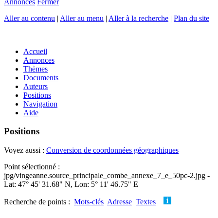
Annonces
Fermer
Aller au contenu
|
Aller au menu
|
Aller à la recherche
|
Plan du site
Accueil
Annonces
Thèmes
Documents
Auteurs
Positions
Navigation
Aide
Positions
Voyez aussi :
Conversion de coordonnées géographiques
Point sélectionné :
jpg/vingeanne.source_principale_combe_annexe_7_e_50pc-2.jpg -
Lat: 47° 45' 31.68" N, Lon: 5° 11' 46.75" E
Recherche de points :
Mots-clés
Adresse
Textes