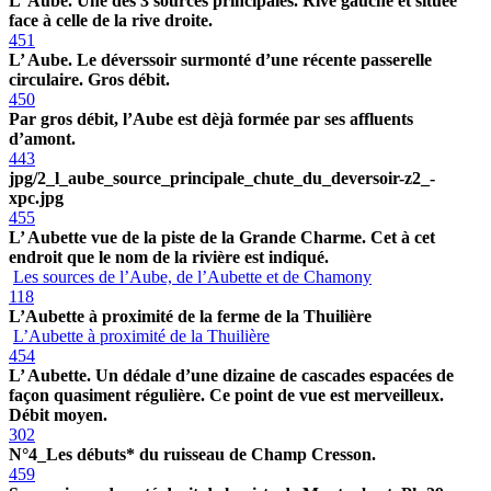
L’ Aube. Une des 3 sources principales. Rive gauche et située
face à celle de la rive droite.
451
L’ Aube. Le déverssoir surmonté d’une récente passerelle
circulaire. Gros débit.
450
Par gros débit, l’Aube est dèjà formée par ses affluents
d’amont.
443
jpg/2_l_aube_source_principale_chute_du_deversoir-z2_-
xpc.jpg
455
L’ Aubette vue de la piste de la Grande Charme. Cet à cet
endroit que le nom de la rivière est indiqué.
Les sources de l’Aube, de l’Aubette et de Chamony
118
L’Aubette à proximité de la ferme de la Thuilière
L’Aubette à proximité de la Thuilière
454
L’ Aubette. Un dédale d’une dizaine de cascades espacées de
façon quasiment régulière. Ce point de vue est merveilleux.
Débit moyen.
302
N°4_Les débuts* du ruisseau de Champ Cresson.
459