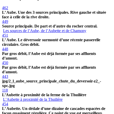
462
L’ Aube. Une des 3 sources principales. Rive gauche et située
face à celle de la rive droite.
449
Source principale. De part et d’autre du rocher central.
Les sources de l’Aube, de l’Aubette et de Chamony
451
L’ Aube. Le déverssoir surmonté d’une récente passerelle
circulaire. Gros débit.
448
Par gros débit, l’Aube est dèjà formée par ses affluents
d’amont.
450
Par gros débit, l’Aube est dèjà formée par ses affluents
d’amont.
443
jpg/2_l_aube_source_principale_chute_du_deversoir-z2_-
xpc.jpg
118
L’Aubette à proximité de la ferme de la Thuilière
L’Aubette à proximité de la Thuilière
454
L’ Aubette. Un dédale d’une dizaine de cascades espacées de
façon quasiment régulière. Ce point de vue est merveilleux.