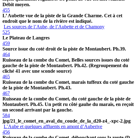
Débit moyen.
455
L’ Aubette vue de la piste de la Grande Charme. Cet à cet
endroit que le nom de la rivière est indiqué.
Les sources de l’Aube, de l’Aubette et de Chamony
525
Le Plateau de Langres
459
Source issue du coté droit de la piste de Montaubert. Ph.39.
464
Ruisseau de la combe du Comet, Belles sources issues du coté
gauche de la piste de Montaubert. Ph.42. (Regroupement du
cliché 41 avec une sconde source)
465
Ruisseau de la combe du Comet, marais tuffeux du coté gauche
de la piste de Montaubert. Ph.43.
467
Ruisseau de la combe du Comet, du coté gauche de la piste de
Montaubert. Ph.45. Un petit ru côté gauhe du marais, en reçoit
un second arrivant par la gauche.
584
jpg/21_le_comet_en_aval_du_coude_de_la_d20-z4_-xpc-2.jpg
L’Aube et quelques affluents en amont d’Auberive
456
Ruisseau de la combe du Comet. débouchant sous la route (D-