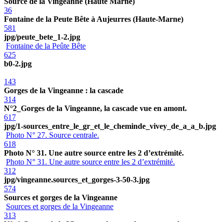
Source de la Vingeanne (Haute Marne)
36
Fontaine de la Peute Bête à Aujeurres (Haute-Marne)
581
jpg/peute_bete_1-2.jpg
Fontaine de la Peûte Bête
625
b0-2.jpg
143
Gorges de la Vingeanne : la cascade
314
N°2_Gorges de la Vingeanne, la cascade vue en amont.
617
jpg/1-sources_entre_le_gr_et_le_cheminde_vivey_de_a_a_b.jpg
Photo N° 27. Source centrale.
618
Photo N° 31. Une autre source entre les 2 d’extrémité.
Photo N° 31. Une autre source entre les 2 d’extrémité.
312
jpg/vingeanne.sources_et_gorges-3-50-3.jpg
574
Sources et gorges de la Vingeanne
Sources et gorges de la Vingeanne
313