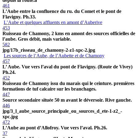
depuis la route.a
461
L’Aube entre la confluence du ru. du Comet et le pont de
Flavigny. Ph.33.
L’Aube et quelques affluents en amont d’Auberive
453
Ruisseau de Chamony, 2 kms en amont des sources officielles de
l’aube. Gros débit, mais variable.
582
jpg/17b_risseau_de_chamony-2-z1-xpc-2.jpg
Les sources de l’Aube, de l’Aubette et de Chamony
457
L’ Aube. Vue vers l’aval du pont de Flavigny. (Route de Vivey)
Ph.24.
452
Ruisseau de Chamony issu du marais qui le ceinture. premières
formations de tuf calcaire sur les branchages.
447
Source secondaire située 50 m avant le déversoir. Rive gauche.
446
jpg/3_l_aube_source_principale_ou_sources_d_ete-1-z2_-
xpc.jpg
472
L’Aube au pont d’Allofroy. Vue vers l’aval. Ph.26.
37