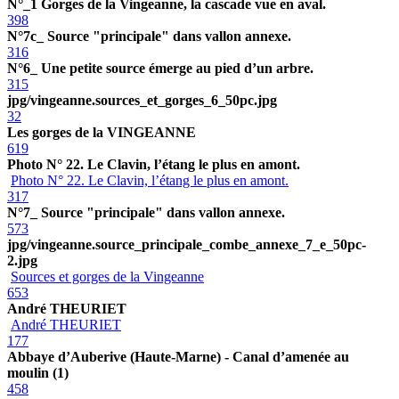
N°_1 Gorges de la Vingeanne, la cascade vue en aval.
398
N°7c_ Source "principale" dans vallon annexe.
316
N°6_ Une petite source émerge au pied d’un arbre.
315
jpg/vingeanne.sources_et_gorges_6_50pc.jpg
32
Les gorges de la VINGEANNE
619
Photo N° 22. Le Clavin, l’étang le plus en amont.
Photo N° 22. Le Clavin, l’étang le plus en amont.
317
N°7_ Source "principale" dans vallon annexe.
573
jpg/vingeanne.source_principale_combe_annexe_7_e_50pc-
2.jpg
Sources et gorges de la Vingeanne
653
André THEURIET
André THEURIET
177
Abbaye d’Auberive (Haute-Marne) - Canal d’amenée au
moulin (1)
458