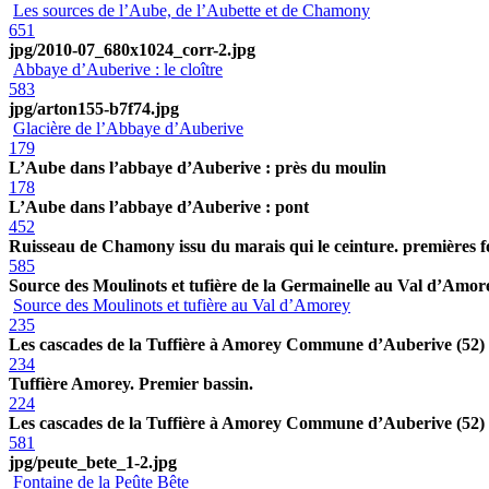
Les sources de l’Aube, de l’Aubette et de Chamony
651
jpg/2010-07_680x1024_corr-2.jpg
Abbaye d’Auberive : le cloître
583
jpg/arton155-b7f74.jpg
Glacière de l’Abbaye d’Auberive
179
L’Aube dans l’abbaye d’Auberive : près du moulin
178
L’Aube dans l’abbaye d’Auberive : pont
452
Ruisseau de Chamony issu du marais qui le ceinture. premières fo
585
Source des Moulinots et tufière de la Germainelle au Val d’Amor
Source des Moulinots et tufière au Val d’Amorey
235
Les cascades de la Tuffière à Amorey Commune d’Auberive (52)
234
Tuffière Amorey. Premier bassin.
224
Les cascades de la Tuffière à Amorey Commune d’Auberive (52)
581
jpg/peute_bete_1-2.jpg
Fontaine de la Peûte Bête