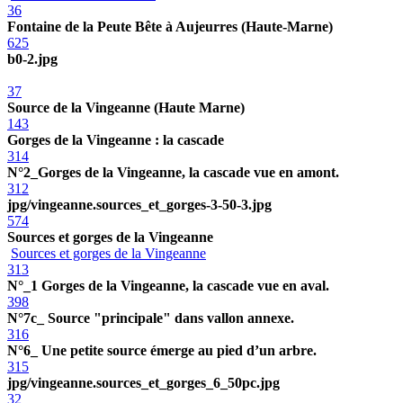
36
Fontaine de la Peute Bête à Aujeurres (Haute-Marne)
625
b0-2.jpg
37
Source de la Vingeanne (Haute Marne)
143
Gorges de la Vingeanne : la cascade
314
N°2_Gorges de la Vingeanne, la cascade vue en amont.
312
jpg/vingeanne.sources_et_gorges-3-50-3.jpg
574
Sources et gorges de la Vingeanne
Sources et gorges de la Vingeanne
313
N°_1 Gorges de la Vingeanne, la cascade vue en aval.
398
N°7c_ Source "principale" dans vallon annexe.
316
N°6_ Une petite source émerge au pied d’un arbre.
315
jpg/vingeanne.sources_et_gorges_6_50pc.jpg
32