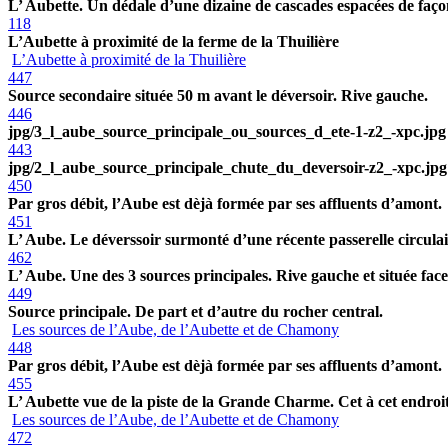
L’ Aubette. Un dédale d’une dizaine de cascades espacées de faço
118
L’Aubette à proximité de la ferme de la Thuilière
L’Aubette à proximité de la Thuilière
447
Source secondaire située 50 m avant le déversoir. Rive gauche.
446
jpg/3_l_aube_source_principale_ou_sources_d_ete-1-z2_-xpc.jpg
443
jpg/2_l_aube_source_principale_chute_du_deversoir-z2_-xpc.jpg
450
Par gros débit, l’Aube est dèjà formée par ses affluents d’amont.
451
L’ Aube. Le déverssoir surmonté d’une récente passerelle circulai
462
L’ Aube. Une des 3 sources principales. Rive gauche et située face à
449
Source principale. De part et d’autre du rocher central.
Les sources de l’Aube, de l’Aubette et de Chamony
448
Par gros débit, l’Aube est dèjà formée par ses affluents d’amont.
455
L’ Aubette vue de la piste de la Grande Charme. Cet à cet endroit 
Les sources de l’Aube, de l’Aubette et de Chamony
472