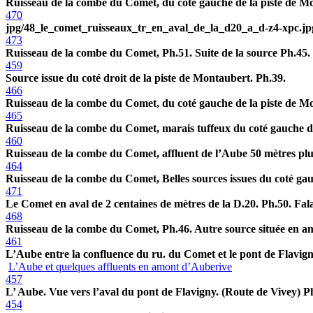
Ruisseau de la combe du Comet, du coté gauche de la piste de Mon
470
jpg/48_le_comet_ruisseaux_tr_en_aval_de_la_d20_a_d-z4-xpc.jp
473
Ruisseau de la combe du Comet, Ph.51. Suite de la source Ph.45. s
459
Source issue du coté droit de la piste de Montaubert. Ph.39.
466
Ruisseau de la combe du Comet, du coté gauche de la piste de Mo
465
Ruisseau de la combe du Comet, marais tuffeux du coté gauche de
460
Ruisseau de la combe du Comet, affluent de l’Aube 50 mètres plus 
464
Ruisseau de la combe du Comet, Belles sources issues du coté ga
471
Le Comet en aval de 2 centaines de mètres de la D.20. Ph.50. Falai
468
Ruisseau de la combe du Comet, Ph.46. Autre source située en amo
461
L’Aube entre la confluence du ru. du Comet et le pont de Flavign
L’Aube et quelques affluents en amont d’Auberive
457
L’ Aube. Vue vers l’aval du pont de Flavigny. (Route de Vivey) P
454