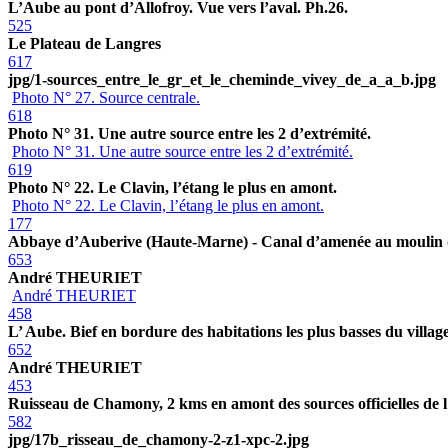
L’Aube au pont d’Allofroy. Vue vers l’aval. Ph.26.
525
Le Plateau de Langres
617
jpg/1-sources_entre_le_gr_et_le_cheminde_vivey_de_a_a_b.jpg
Photo N° 27. Source centrale.
618
Photo N° 31. Une autre source entre les 2 d’extrémité.
Photo N° 31. Une autre source entre les 2 d’extrémité.
619
Photo N° 22. Le Clavin, l’étang le plus en amont.
Photo N° 22. Le Clavin, l’étang le plus en amont.
177
Abbaye d’Auberive (Haute-Marne) - Canal d’amenée au moulin 
653
André THEURIET
André THEURIET
458
L’ Aube. Bief en bordure des habitations les plus basses du villag
652
André THEURIET
453
Ruisseau de Chamony, 2 kms en amont des sources officielles de l
582
jpg/17b_risseau_de_chamony-2-z1-xpc-2.jpg