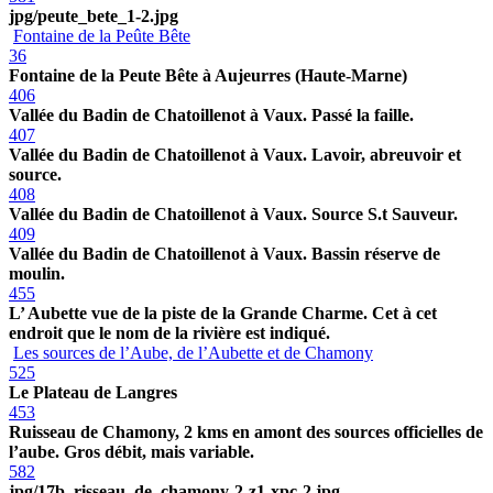
jpg/peute_bete_1-2.jpg
Fontaine de la Peûte Bête
36
Fontaine de la Peute Bête à Aujeurres (Haute-Marne)
406
Vallée du Badin de Chatoillenot à Vaux. Passé la faille.
407
Vallée du Badin de Chatoillenot à Vaux. Lavoir, abreuvoir et
source.
408
Vallée du Badin de Chatoillenot à Vaux. Source S.t Sauveur.
409
Vallée du Badin de Chatoillenot à Vaux. Bassin réserve de
moulin.
455
L’ Aubette vue de la piste de la Grande Charme. Cet à cet
endroit que le nom de la rivière est indiqué.
Les sources de l’Aube, de l’Aubette et de Chamony
525
Le Plateau de Langres
453
Ruisseau de Chamony, 2 kms en amont des sources officielles de
l’aube. Gros débit, mais variable.
582
jpg/17b_risseau_de_chamony-2-z1-xpc-2.jpg