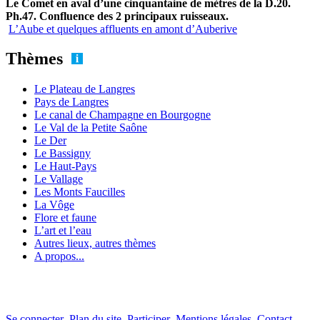
Le Comet en aval d’une cinquantaine de mètres de la D.20.
Ph.47. Confluence des 2 principaux ruisseaux.
L’Aube et quelques affluents en amont d’Auberive
Thèmes
Le Plateau de Langres
Pays de Langres
Le canal de Champagne en Bourgogne
Le Val de la Petite Saône
Le Der
Le Bassigny
Le Haut-Pays
Le Vallage
Les Monts Faucilles
La Vôge
Flore et faune
L’art et l’eau
Autres lieux, autres thèmes
A propos...
Se connecter
Plan du site
Participer
Mentions légales
Contact