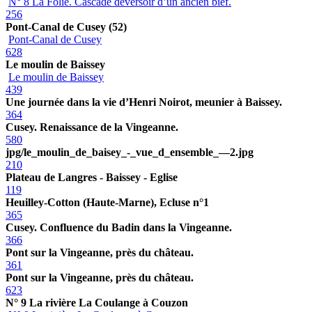
N° 8 La Folie. Cascade déversoir d’un ancien bief.
256
Pont-Canal de Cusey (52)
Pont-Canal de Cusey
628
Le moulin de Baissey
Le moulin de Baissey
439
Une journée dans la vie d’Henri Noirot, meunier à Baissey.
364
Cusey. Renaissance de la Vingeanne.
580
jpg/le_moulin_de_baisey_-_vue_d_ensemble_—2.jpg
210
Plateau de Langres - Baissey - Eglise
119
Heuilley-Cotton (Haute-Marne), Ecluse n°1
365
Cusey. Confluence du Badin dans la Vingeanne.
366
Pont sur la Vingeanne, près du château.
361
Pont sur la Vingeanne, près du château.
623
N° 9 La rivière La Coulange à Couzon