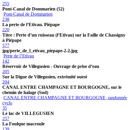
255
Pont-Canal de Dommarien (52)
Pont-Canal de Dommarien
238
La perte de l’Etivau. Piépape
220
Titre : Perte d’un ruisseau (l’Etivau) sur la Faille de Chassigny
à Piépape
577
jpg/perte_de_l_etivau_piepape-2-2.jpg
Perte de l’Etivau
142
Réservoir de Villegusien - Ouvrage de prise d’eau
205
Sur la Digue de Villegusien, extrémité ouest
204
CANAL ENTRE CHAMPAGNE ET BOURGOGNE, sur le
chemin de halage (Sud)
CANAL ENTRE CHAMPAGNE ET BOURGOGNE, randonnée
cyclo
35
Le lac de VILLEGUSIEN
257
La Foulque macroule
139