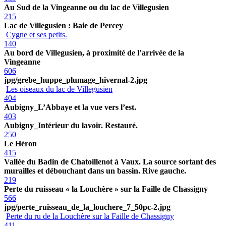
Au Sud de la Vingeanne ou du lac de Villegusien
215
Lac de Villegusien : Baie de Percey
Cygne et ses petits.
140
Au bord de Villegusien, à proximité de l’arrivée de la
Vingeanne
606
jpg/grebe_huppe_plumage_hivernal-2.jpg
Les oiseaux du lac de Villegusien
404
Aubigny_L’Abbaye et la vue vers l’est.
403
Aubigny_Intérieur du lavoir. Restauré.
250
Le Héron
415
Vallée du Badin de Chatoillenot à Vaux. La source sortant des
murailles et débouchant dans un bassin. Rive gauche.
219
Perte du ruisseau « la Louchère » sur la Faille de Chassigny
566
jpg/perte_ruisseau_de_la_louchere_7_50pc-2.jpg
Perte du ru de la Louchère sur la Faille de Chassigny
411