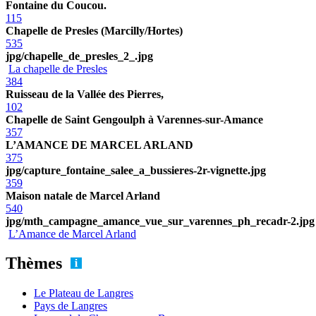
Fontaine du Coucou.
115
Chapelle de Presles (Marcilly/Hortes)
535
jpg/chapelle_de_presles_2_.jpg
La chapelle de Presles
384
Ruisseau de la Vallée des Pierres,
102
Chapelle de Saint Gengoulph à Varennes-sur-Amance
357
L’AMANCE DE MARCEL ARLAND
375
jpg/capture_fontaine_salee_a_bussieres-2r-vignette.jpg
359
Maison natale de Marcel Arland
540
jpg/mth_campagne_amance_vue_sur_varennes_ph_recadr-2.jpg
L’Amance de Marcel Arland
Thèmes
Le Plateau de Langres
Pays de Langres