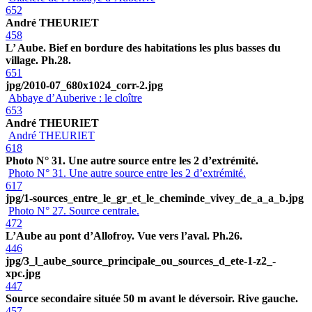
652
André THEURIET
458
L’ Aube. Bief en bordure des habitations les plus basses du
village. Ph.28.
651
jpg/2010-07_680x1024_corr-2.jpg
Abbaye d’Auberive : le cloître
653
André THEURIET
André THEURIET
618
Photo N° 31. Une autre source entre les 2 d’extrémité.
Photo N° 31. Une autre source entre les 2 d’extrémité.
617
jpg/1-sources_entre_le_gr_et_le_cheminde_vivey_de_a_a_b.jpg
Photo N° 27. Source centrale.
472
L’Aube au pont d’Allofroy. Vue vers l’aval. Ph.26.
446
jpg/3_l_aube_source_principale_ou_sources_d_ete-1-z2_-
xpc.jpg
447
Source secondaire située 50 m avant le déversoir. Rive gauche.
457