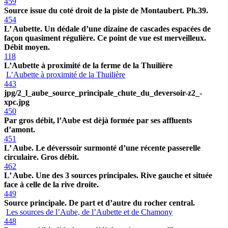
459
Source issue du coté droit de la piste de Montaubert. Ph.39.
454
L’ Aubette. Un dédale d’une dizaine de cascades espacées de
façon quasiment régulière. Ce point de vue est merveilleux.
Débit moyen.
118
L’Aubette à proximité de la ferme de la Thuilière
L’Aubette à proximité de la Thuilière
443
jpg/2_l_aube_source_principale_chute_du_deversoir-z2_-
xpc.jpg
450
Par gros débit, l’Aube est dèjà formée par ses affluents
d’amont.
451
L’ Aube. Le déverssoir surmonté d’une récente passerelle
circulaire. Gros débit.
462
L’ Aube. Une des 3 sources principales. Rive gauche et située
face à celle de la rive droite.
449
Source principale. De part et d’autre du rocher central.
Les sources de l’Aube, de l’Aubette et de Chamony
448