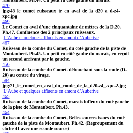
Montaubert. Ph.44. Un petit ru côté gauhe du marais.
470
jpg/48_le_comet_ruisseaux_tr_en_aval_de_la_d20_a_d-z4-
xpc.jpg
469
Le Comet en aval d’une cinquantaine de mètres de la D.20.
Ph.47. Confluence des 2 principaux ruisseaux.
L’Aube et quelques affluents en amont d’Auberive
467
Ruisseau de la combe du Comet, du coté gauche de la piste de
Montaubert. Ph.45. Un petit ru côté gauhe du marais, en reçoit
un second arrivant par la gauche.
456
Ruisseau de la combe du Comet. débouchant sous la route (D-
20) au centre du virage.
584
jpg/21_le_comet_en_aval_du_coude_de_la_d20-z4_-xpc-2.jpg
L’Aube et quelques affluents en amont d’Auberive
465
Ruisseau de la combe du Comet, marais tuffeux du coté gauche
de la piste de Montaubert. Ph.43.
464
Ruisseau de la combe du Comet, Belles sources issues du coté
gauche de la piste de Montaubert. Ph.42. (Regroupement du
cliché 41 avec une sconde source)