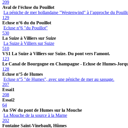
209
Aval de l’écluse du Pouillot
La péniche de mer hollandaise "Westenwind" à l’approche du Pouill
129
Ecluse n°6 du du Pouillot
Ecluse n°6 "du Pouillot"
530
La Suize à Villiers sur Suize
La Suize à Villiers sur Suize
510
VS1 La Suize à Villiers sur Suize. Du pont vers l’amont.
123
Le Canal de Bourgogne en Champagne - Ecluse de Humes-Jorq
128
Ecluse n°5 de Humes
Ecluse n°5 "de Humes", avec une péniche de mer au sassage.
207
Essai1
208
Essai2
64
Au SW du pont de Humes sur la Mouche
La Mouche de la source à la Marne
202
Fontaine Saint-Vinebault, Hûmes