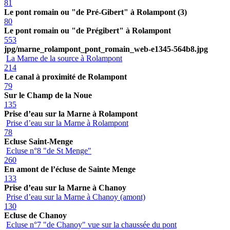
81
Le pont romain ou "de Pré-Gibert" à Rolampont (3)
80
Le pont romain ou "de Prégibert" à Rolampont
553
jpg/marne_rolampont_pont_romain_web-e1345-564b8.jpg
La Marne de la source à Rolampont
214
Le canal à proximité de Rolampont
79
Sur le Champ de la Noue
135
Prise d’eau sur la Marne à Rolampont
Prise d’eau sur la Marne à Rolampont
78
Ecluse Saint-Menge
Ecluse n°8 "de St Menge"
260
En amont de l’écluse de Sainte Menge
133
Prise d’eau sur la Marne à Chanoy
Prise d’eau sur la Marne à Chanoy (amont)
130
Ecluse de Chanoy
Ecluse n°7 "de Chanoy" vue sur la chaussée du pont