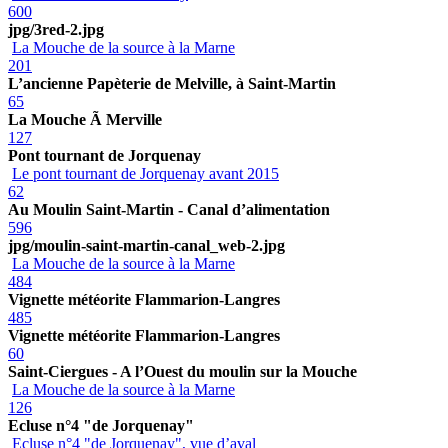
600
jpg/3red-2.jpg
La Mouche de la source à la Marne
201
L’ancienne Papèterie de Melville, à Saint-Martin
65
La Mouche Ã Merville
127
Pont tournant de Jorquenay
Le pont tournant de Jorquenay avant 2015
62
Au Moulin Saint-Martin - Canal d’alimentation
596
jpg/moulin-saint-martin-canal_web-2.jpg
La Mouche de la source à la Marne
484
Vignette météorite Flammarion-Langres
485
Vignette météorite Flammarion-Langres
60
Saint-Ciergues - A l’Ouest du moulin sur la Mouche
La Mouche de la source à la Marne
126
Ecluse n°4 "de Jorquenay"
Ecluse n°4 "de Jorquenay", vue d’aval