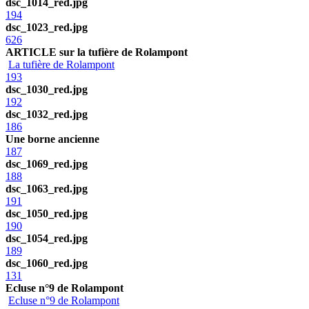
dsc_1014_red.jpg
194
dsc_1023_red.jpg
626
ARTICLE sur la tufière de Rolampont
La tufière de Rolampont
193
dsc_1030_red.jpg
192
dsc_1032_red.jpg
186
Une borne ancienne
187
dsc_1069_red.jpg
188
dsc_1063_red.jpg
191
dsc_1050_red.jpg
190
dsc_1054_red.jpg
189
dsc_1060_red.jpg
131
Ecluse n°9 de Rolampont
Ecluse n°9 de Rolampont