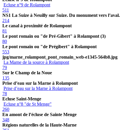
Ecluse n°9 de Rolampont
511
NS1 La Suize à Neuilly sur Suize. Du monument vers l’aval.
214
Le canal à proximité de Rolampont
81
Le pont romain ou "de Pré-Gibert" à Rolampont (3)
80
Le pont romain ou "de Prégibert" à Rolampont
553
jpg/marne_rolampont_pont_romain_web-e1345-564b8.jpg
La Marne de la source à Rolampont
79
Sur le Champ de la Noue
135
Prise d’eau sur la Marne à Rolampont
Prise d’eau sur la Marne à Rolampont
78
Ecluse Saint-Menge
Ecluse n°8 "de St Menge"
260
En amont de l’écluse de Sainte Menge
348
Régions naturelles de la Haute-Marne