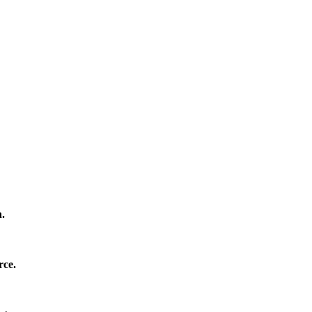
n.
rce.