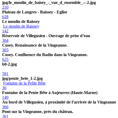
jpg/le_moulin_de_baisey_-_vue_d_ensemble_—2.jpg
210
Plateau de Langres - Baissey - Eglise
628
Le moulin de Baissey
Le moulin de Baissey
142
Réservoir de Villegusien - Ouvrage de prise d’eau
364
Cusey. Renaissance de la Vingeanne.
365
Cusey. Confluence du Badin dans la Vingeanne.
625
b0-2.jpg
581
jpg/peute_bete_1-2.jpg
Fontaine de la Peûte Bête
36
Fontaine de la Peute Bête à Aujeurres (Haute-Marne)
140
Au bord de Villegusien, à proximité de l’arrivée de la Vingeanne
366
Pont sur la Vingeanne, près du château.
361