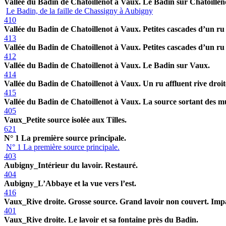
Vallée du Badin de Chatoillenot à Vaux. Le Badin sur Chatoillen
Le Badin, de la faille de Chassigny à Aubigny
410
Vallée du Badin de Chatoillenot à Vaux. Petites cascades d’un ru a
413
Vallée du Badin de Chatoillenot à Vaux. Petites cascades d’un ru a
412
Vallée du Badin de Chatoillenot à Vaux. Le Badin sur Vaux.
414
Vallée du Badin de Chatoillenot à Vaux. Un ru affluent rive droit
415
Vallée du Badin de Chatoillenot à Vaux. La source sortant des m
405
Vaux_Petite source isolée aux Tilles.
621
N° 1 La première source principale.
N° 1 La première source principale.
403
Aubigny_Intérieur du lavoir. Restauré.
404
Aubigny_L’Abbaye et la vue vers l’est.
416
Vaux_Rive droite. Grosse source. Grand lavoir non couvert. Imp
401
Vaux_Rive droite. Le lavoir et sa fontaine près du Badin.