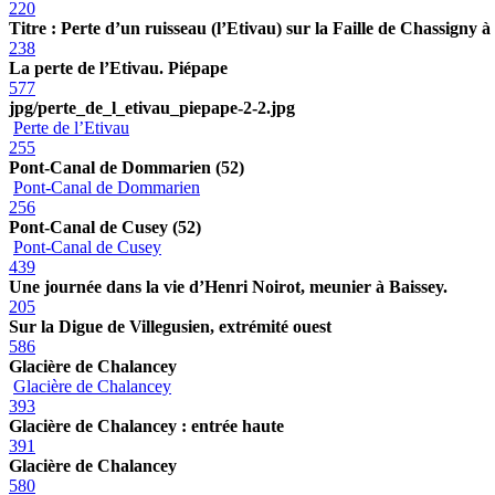
220
Titre : Perte d’un ruisseau (l’Etivau) sur la Faille de Chassigny 
238
La perte de l’Etivau. Piépape
577
jpg/perte_de_l_etivau_piepape-2-2.jpg
Perte de l’Etivau
255
Pont-Canal de Dommarien (52)
Pont-Canal de Dommarien
256
Pont-Canal de Cusey (52)
Pont-Canal de Cusey
439
Une journée dans la vie d’Henri Noirot, meunier à Baissey.
205
Sur la Digue de Villegusien, extrémité ouest
586
Glacière de Chalancey
Glacière de Chalancey
393
Glacière de Chalancey : entrée haute
391
Glacière de Chalancey
580