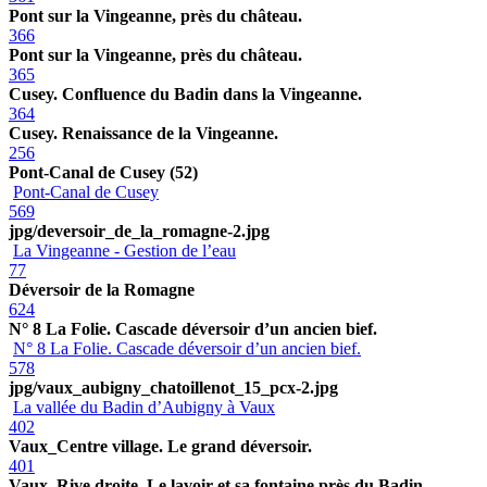
Pont sur la Vingeanne, près du château.
366
Pont sur la Vingeanne, près du château.
365
Cusey. Confluence du Badin dans la Vingeanne.
364
Cusey. Renaissance de la Vingeanne.
256
Pont-Canal de Cusey (52)
Pont-Canal de Cusey
569
jpg/deversoir_de_la_romagne-2.jpg
La Vingeanne - Gestion de l’eau
77
Déversoir de la Romagne
624
N° 8 La Folie. Cascade déversoir d’un ancien bief.
N° 8 La Folie. Cascade déversoir d’un ancien bief.
578
jpg/vaux_aubigny_chatoillenot_15_pcx-2.jpg
La vallée du Badin d’Aubigny à Vaux
402
Vaux_Centre village. Le grand déversoir.
401
Vaux_Rive droite. Le lavoir et sa fontaine près du Badin.