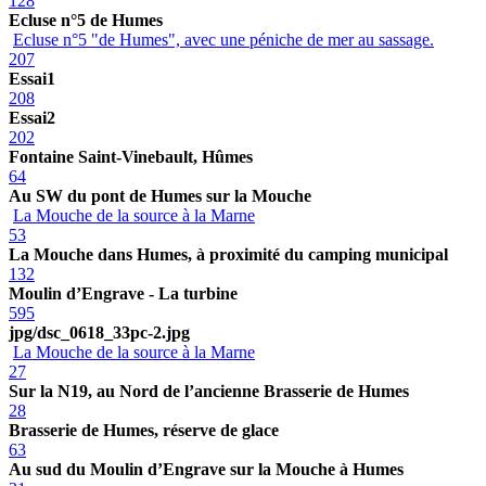
128
Ecluse n°5 de Humes
Ecluse n°5 "de Humes", avec une péniche de mer au sassage.
207
Essai1
208
Essai2
202
Fontaine Saint-Vinebault, Hûmes
64
Au SW du pont de Humes sur la Mouche
La Mouche de la source à la Marne
53
La Mouche dans Humes, à proximité du camping municipal
132
Moulin d’Engrave - La turbine
595
jpg/dsc_0618_33pc-2.jpg
La Mouche de la source à la Marne
27
Sur la N19, au Nord de l’ancienne Brasserie de Humes
28
Brasserie de Humes, réserve de glace
63
Au sud du Moulin d’Engrave sur la Mouche à Humes