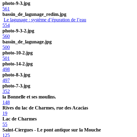
photo-9-3.jpg
561
bassin_de_lagunage_redim.jpg
Le lagunage : système d’épuration de l’eau
554
photo-9-3-2.jpg
560
bassin_de_lagunage.jpg
500
photo-10-2.jpg
501
photo-14-2.jpg
498
photo-8-3.jpg
497
photo-7-3.jpg
352
la Bonnelle et ses moulins.
148
Rives du lac de Charmes, rue des Acacias
19
Lac de Charmes
55
Saint-Ciergues - Le pont antique sur la Mouche
125