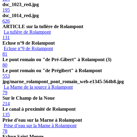
dsc_1023_red.jpg
195
dsc_1014_red.jpg
626
ARTICLE sur la tufière de Rolampont
La tufière de Rolampont
131
Ecluse n°9 de Rolampont
Ecluse n°9 de Rolampont
81
Le pont romain ou "de Pré-Gibert" à Rolampont (3)
80
Le pont romain ou "de Prégibert" à Rolampont
553
jpg/marne_rolampont_pont_romain_web-e1345-564b8.jpg
La Marne de la source à Rolampont
79
Sur le Champ de la Noue
214
Le canal à proximité de Rolampont
135
Prise d’eau sur la Marne à Rolampont
Prise d’eau sur la Marne à Rolampont
78
Ecluse Saint-Menge