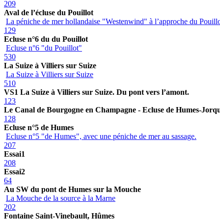
209
Aval de l’écluse du Pouillot
La péniche de mer hollandaise "Westenwind" à l’approche du Pouill
129
Ecluse n°6 du du Pouillot
Ecluse n°6 "du Pouillot"
530
La Suize à Villiers sur Suize
La Suize à Villiers sur Suize
510
VS1 La Suize à Villiers sur Suize. Du pont vers l’amont.
123
Le Canal de Bourgogne en Champagne - Ecluse de Humes-Jorq
128
Ecluse n°5 de Humes
Ecluse n°5 "de Humes", avec une péniche de mer au sassage.
207
Essai1
208
Essai2
64
Au SW du pont de Humes sur la Mouche
La Mouche de la source à la Marne
202
Fontaine Saint-Vinebault, Hûmes