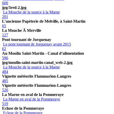
600
jpg/3red-2.jpg
La Mouche de la source à la Marne
201
L’ancienne Papèterie de Melville, à Saint-Martin
65
La Mouche Ã Merville
127
Pont tournant de Jorquenay
Le pont tournant de Jorquenay avant 2015
62
Au Moulin Saint-Martin - Canal d’alimentation
596
jpg/moulin-saint-martin-canal_web-2.jpg
La Mouche de la source à la Marne
484
Vignette météorite Flammarion-Langres
485
Vignette météorite Flammarion-Langres
520
La Marne en aval de la Pommeraye
La Marne en aval de la Pommeraye
519
Ecluse de la Pommeraye
Ecluse de la Pommeraye