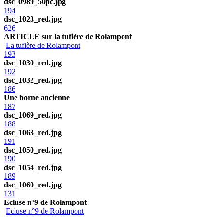
dsc_0989_50pc.jpg
194
dsc_1023_red.jpg
626
ARTICLE sur la tufière de Rolampont
La tufière de Rolampont
193
dsc_1030_red.jpg
192
dsc_1032_red.jpg
186
Une borne ancienne
187
dsc_1069_red.jpg
188
dsc_1063_red.jpg
191
dsc_1050_red.jpg
190
dsc_1054_red.jpg
189
dsc_1060_red.jpg
131
Ecluse n°9 de Rolampont
Ecluse n°9 de Rolampont