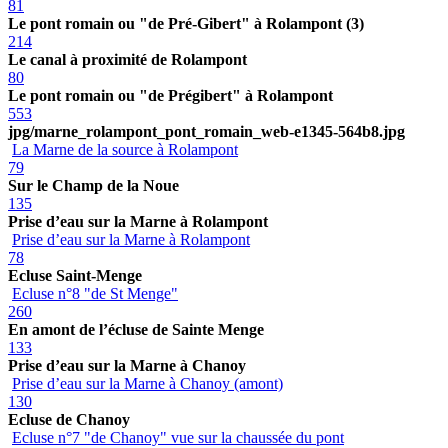
81
Le pont romain ou "de Pré-Gibert" à Rolampont (3)
214
Le canal à proximité de Rolampont
80
Le pont romain ou "de Prégibert" à Rolampont
553
jpg/marne_rolampont_pont_romain_web-e1345-564b8.jpg
La Marne de la source à Rolampont
79
Sur le Champ de la Noue
135
Prise d’eau sur la Marne à Rolampont
Prise d’eau sur la Marne à Rolampont
78
Ecluse Saint-Menge
Ecluse n°8 "de St Menge"
260
En amont de l’écluse de Sainte Menge
133
Prise d’eau sur la Marne à Chanoy
Prise d’eau sur la Marne à Chanoy (amont)
130
Ecluse de Chanoy
Ecluse n°7 "de Chanoy" vue sur la chaussée du pont