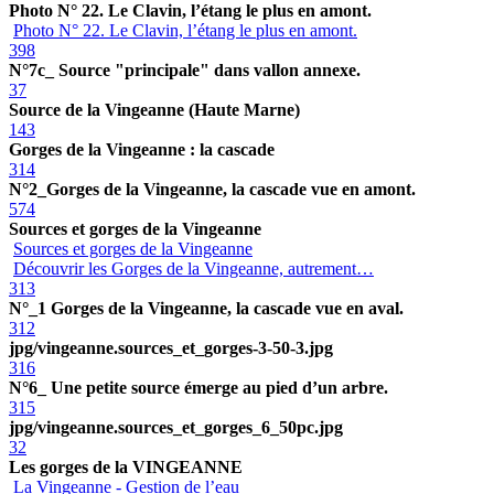
Photo N° 22. Le Clavin, l’étang le plus en amont.
Photo N° 22. Le Clavin, l’étang le plus en amont.
398
N°7c_ Source "principale" dans vallon annexe.
37
Source de la Vingeanne (Haute Marne)
143
Gorges de la Vingeanne : la cascade
314
N°2_Gorges de la Vingeanne, la cascade vue en amont.
574
Sources et gorges de la Vingeanne
Sources et gorges de la Vingeanne
Découvrir les Gorges de la Vingeanne, autrement…
313
N°_1 Gorges de la Vingeanne, la cascade vue en aval.
312
jpg/vingeanne.sources_et_gorges-3-50-3.jpg
316
N°6_ Une petite source émerge au pied d’un arbre.
315
jpg/vingeanne.sources_et_gorges_6_50pc.jpg
32
Les gorges de la VINGEANNE
La Vingeanne - Gestion de l’eau