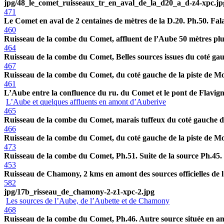
jpg/48_le_comet_ruisseaux_tr_en_aval_de_la_d20_a_d-z4-xpc.jp
471
Le Comet en aval de 2 centaines de mètres de la D.20. Ph.50. Falai
460
Ruisseau de la combe du Comet, affluent de l’Aube 50 mètres plus 
464
Ruisseau de la combe du Comet, Belles sources issues du coté ga
467
Ruisseau de la combe du Comet, du coté gauche de la piste de Mon
461
L’Aube entre la confluence du ru. du Comet et le pont de Flavign
L’Aube et quelques affluents en amont d’Auberive
465
Ruisseau de la combe du Comet, marais tuffeux du coté gauche de
466
Ruisseau de la combe du Comet, du coté gauche de la piste de Mo
473
Ruisseau de la combe du Comet, Ph.51. Suite de la source Ph.45. s
453
Ruisseau de Chamony, 2 kms en amont des sources officielles de l
582
jpg/17b_risseau_de_chamony-2-z1-xpc-2.jpg
Les sources de l’Aube, de l’Aubette et de Chamony
468
Ruisseau de la combe du Comet, Ph.46. Autre source située en amo