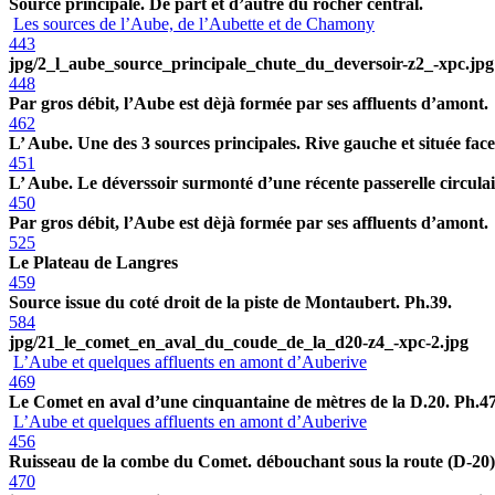
Source principale. De part et d’autre du rocher central.
Les sources de l’Aube, de l’Aubette et de Chamony
443
jpg/2_l_aube_source_principale_chute_du_deversoir-z2_-xpc.jpg
448
Par gros débit, l’Aube est dèjà formée par ses affluents d’amont.
462
L’ Aube. Une des 3 sources principales. Rive gauche et située face à
451
L’ Aube. Le déverssoir surmonté d’une récente passerelle circulai
450
Par gros débit, l’Aube est dèjà formée par ses affluents d’amont.
525
Le Plateau de Langres
459
Source issue du coté droit de la piste de Montaubert. Ph.39.
584
jpg/21_le_comet_en_aval_du_coude_de_la_d20-z4_-xpc-2.jpg
L’Aube et quelques affluents en amont d’Auberive
469
Le Comet en aval d’une cinquantaine de mètres de la D.20. Ph.47
L’Aube et quelques affluents en amont d’Auberive
456
Ruisseau de la combe du Comet. débouchant sous la route (D-20) 
470