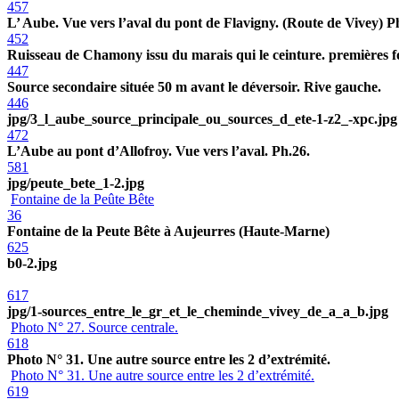
457
L’ Aube. Vue vers l’aval du pont de Flavigny. (Route de Vivey) P
452
Ruisseau de Chamony issu du marais qui le ceinture. premières fo
447
Source secondaire située 50 m avant le déversoir. Rive gauche.
446
jpg/3_l_aube_source_principale_ou_sources_d_ete-1-z2_-xpc.jpg
472
L’Aube au pont d’Allofroy. Vue vers l’aval. Ph.26.
581
jpg/peute_bete_1-2.jpg
Fontaine de la Peûte Bête
36
Fontaine de la Peute Bête à Aujeurres (Haute-Marne)
625
b0-2.jpg
617
jpg/1-sources_entre_le_gr_et_le_cheminde_vivey_de_a_a_b.jpg
Photo N° 27. Source centrale.
618
Photo N° 31. Une autre source entre les 2 d’extrémité.
Photo N° 31. Une autre source entre les 2 d’extrémité.
619