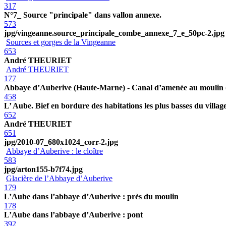
317
N°7_ Source "principale" dans vallon annexe.
573
jpg/vingeanne.source_principale_combe_annexe_7_e_50pc-2.jpg
Sources et gorges de la Vingeanne
653
André THEURIET
André THEURIET
177
Abbaye d’Auberive (Haute-Marne) - Canal d’amenée au moulin 
458
L’ Aube. Bief en bordure des habitations les plus basses du villag
652
André THEURIET
651
jpg/2010-07_680x1024_corr-2.jpg
Abbaye d’Auberive : le cloître
583
jpg/arton155-b7f74.jpg
Glacière de l’Abbaye d’Auberive
179
L’Aube dans l’abbaye d’Auberive : près du moulin
178
L’Aube dans l’abbaye d’Auberive : pont
392