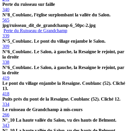
Perte du ruisseau sur faille
340
N°8_Coublanc, l’église surplombant la vallée du Salon.
565
jpg/ruisseau_dit_de_grandchamp-6_50pc-2.jpg
Perte du Ruisseau de Grandchamp
339
N°5_Coublanc. Le pont du village enjambe le Salon.
309
N°6_Coublanc. Le Salon, à gauche, la Resaigne le rejoint, par
la droite
338
N°6_Coublanc. Le Salon, à gauche, la Resaigne le rejoint, par
la droite
419
Le pont du village enjambe la Resaigne. Coublanc (52). Cliché
13.
418
Puits près du pont de la Resaigne. Coublanc (52). Cliché 12.
334
Le ruisseau de Grandchamp à mis-cours
266
N°_10 La haute vallée du Salon, vu des hauts de Belmont.
343
N°_10 La haute vallée du Salon, vu des hauts de Belmont.