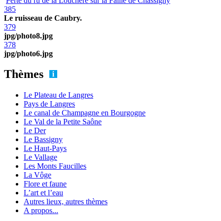
Perte du ru de la Louchère sur la Faille de Chassigny
385
Le ruisseau de Caubry.
379
jpg/photo8.jpg
378
jpg/photo6.jpg
Thèmes
Le Plateau de Langres
Pays de Langres
Le canal de Champagne en Bourgogne
Le Val de la Petite Saône
Le Der
Le Bassigny
Le Haut-Pays
Le Vallage
Les Monts Faucilles
La Vôge
Flore et faune
L’art et l’eau
Autres lieux, autres thèmes
A propos...