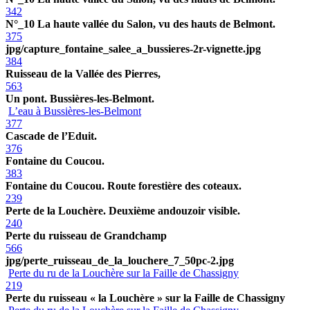
342
N°_10 La haute vallée du Salon, vu des hauts de Belmont.
375
jpg/capture_fontaine_salee_a_bussieres-2r-vignette.jpg
384
Ruisseau de la Vallée des Pierres,
563
Un pont. Bussières-les-Belmont.
L’eau à Bussières-les-Belmont
377
Cascade de l’Eduit.
376
Fontaine du Coucou.
383
Fontaine du Coucou. Route forestière des coteaux.
239
Perte de la Louchère. Deuxième andouzoir visible.
240
Perte du ruisseau de Grandchamp
566
jpg/perte_ruisseau_de_la_louchere_7_50pc-2.jpg
Perte du ru de la Louchère sur la Faille de Chassigny
219
Perte du ruisseau « la Louchère » sur la Faille de Chassigny