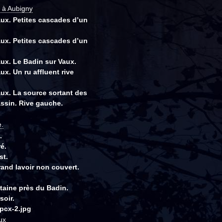
y à Aubigny
aux. Petites cascades d’un
aux. Petites cascades d’un
aux. Le Badin sur Vaux.
ux. Un ru affluent rive
aux. La source sortant des
ssin. Rive gauche.
e.
.
é.
st.
and lavoir non couvert.
ntaine près du Badin.
soir.
pcx-2.jpg
ux