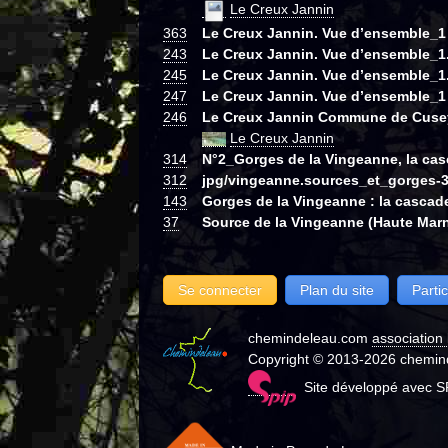
Le Creux Jannin
363
Le Creux Jannin. Vue d’ensemble_1
243
Le Creux Jannin. Vue d’ensemble_1.
245
Le Creux Jannin. Vue d’ensemble_1.
247
Le Creux Jannin. Vue d’ensemble_1
246
Le Creux Jannin Commune de Cusey
Le Creux Jannin
314
N°2_Gorges de la Vingeanne, la ca
312
jpg/vingeanne.sources_et_gorges-3
143
Gorges de la Vingeanne : la cascad
37
Source de la Vingeanne (Haute Mar
Se connecter
Plan du site
Partic
chemindeleau.com
association 
Copyright © 2013-2026 chemind
Site développé avec S