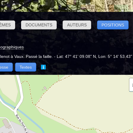
ÈMES
DOCUMENTS
AUTEURS
POSITIONS
éographiques
lenot à Vaux. Passé la faille. - Lat: 47° 41' 09.08" N, Lon: 5° 14' 53.43"
esse
Textes