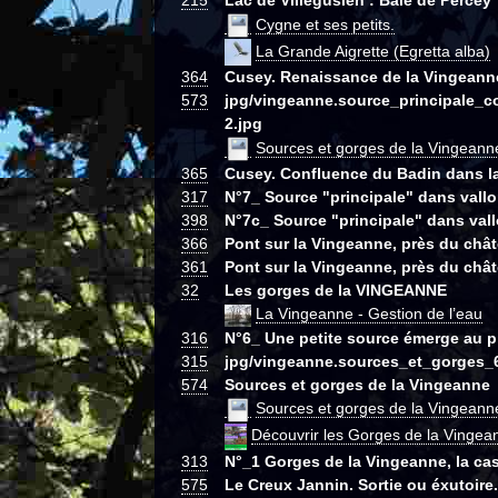
215
Lac de Villegusien : Baie de Percey
Cygne et ses petits.
La Grande Aigrette (Egretta alba)
364
Cusey. Renaissance de la Vingeann
573
jpg/vingeanne.source_principale_
2.jpg
Sources et gorges de la Vingeann
365
Cusey. Confluence du Badin dans l
317
N°7_ Source "principale" dans vall
398
N°7c_ Source "principale" dans val
366
Pont sur la Vingeanne, près du chât
361
Pont sur la Vingeanne, près du chât
32
Les gorges de la VINGEANNE
La Vingeanne - Gestion de l’eau
316
N°6_ Une petite source émerge au pi
315
jpg/vingeanne.sources_et_gorges_
574
Sources et gorges de la Vingeanne
Sources et gorges de la Vingeann
Découvrir les Gorges de la Vinge
313
N°_1 Gorges de la Vingeanne, la ca
575
Le Creux Jannin. Sortie ou éxutoire.