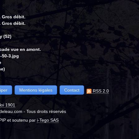
 Gros débit.
 Gros débit.
 (52)
scade vue en amont.
-50-3.jpg
e
ne)
iper
Mentions légales
Contact
RSS 2.0
loi 1901
eleau.com - Tous droits réservés
PIP et soutenu par
i-Tego SAS