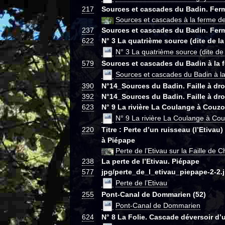
217
Sources et cascades du Badin. Ferm
Sources et cascades à la ferme d
237
Sources et cascades du Badin. Ferm
622
N° 3 La quatrième source (dite de la
N° 3 La quatrième source (dite de
579
Sources et cascades du Badin à la 
Sources et cascades du Badin à la
390
N°14_Sources du Badin. Faille à dro
392
N°14_Sources du Badin. Faille à dro
623
N° 9 La rivière La Coulange à Couz
N° 9 La rivière La Coulange à Co
220
Titre : Perte d’un ruisseau (l’Etivau
à Piépape
Perte de l’Etivau sur la Faille de 
238
La perte de l’Etivau. Piépape
577
jpg/perte_de_l_etivau_piepape-2-2.
Perte de l’Etivau
255
Pont-Canal de Dommarien (52)
Pont-Canal de Dommarien
624
N° 8 La Folie. Cascade déversoir d’u