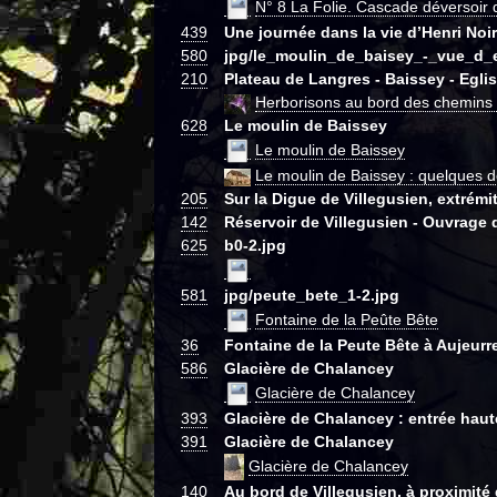
N° 8 La Folie. Cascade déversoir d
439
Une journée dans la vie d’Henri Noir
580
jpg/le_moulin_de_baisey_-_vue_d
210
Plateau de Langres - Baissey - Egli
Herborisons au bord des chemins d
628
Le moulin de Baissey
Le moulin de Baissey
Le moulin de Baissey : quelques d
205
Sur la Digue de Villegusien, extrémi
142
Réservoir de Villegusien - Ouvrage 
625
b0-2.jpg
581
jpg/peute_bete_1-2.jpg
Fontaine de la Peûte Bête
36
Fontaine de la Peute Bête à Aujeurr
586
Glacière de Chalancey
Glacière de Chalancey
393
Glacière de Chalancey : entrée haut
391
Glacière de Chalancey
Glacière de Chalancey
140
Au bord de Villegusien, à proximité d