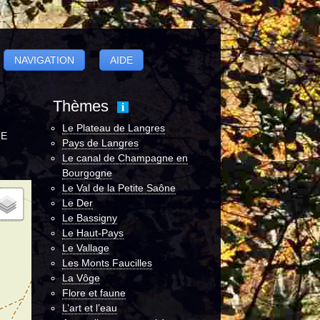
NAVIGATION
AIDE
Thèmes
Le Plateau de Langres
 E
Pays de Langres
Le canal de Champagne en
Bourgogne
Le Val de la Petite Saône
Le Der
Le Bassigny
Le Haut-Pays
Le Vallage
Les Monts Faucilles
La Vôge
Flore et faune
L’art et l’eau