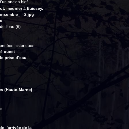
’un ancien bief.
ot, meunier à Baissey.
_ensemble_—2.jpg
se
e l’eau (6)
onnées historiques...
té ouest
de prise d’eau
es (Haute-Marne)
e
e l’arrivée de la