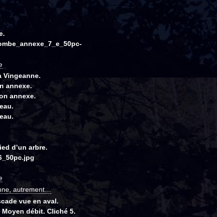
e.
combe_annexe_7_e_50pc-
e
a Vingeanne.
on annexe.
lon annexe.
eau.
eau.
ed d’un arbre.
6_50pc.jpg
e
anne, autrement…
scade vue en aval.
 Moyen débit. Cliché 5.