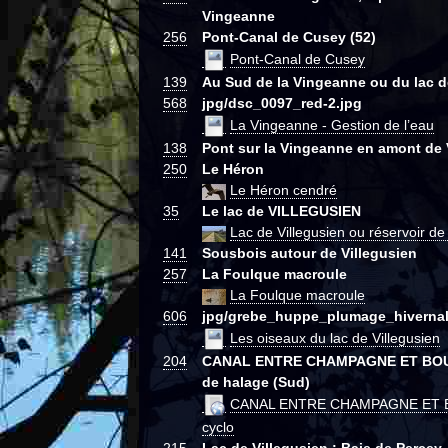
Vingeanne
256
Pont-Canal de Cusey (52)
Pont-Canal de Cusey
139
Au Sud de la Vingeanne ou du lac d
568
jpg/dsc_0097_red-2.jpg
La Vingeanne - Gestion de l’eau
138
Pont sur la Vingeanne en amont de 
250
Le Héron
Le Héron cendré
35
Le lac de VILLEGUSIEN
Lac de Villegusien ou réservoir d
141
Sousbois autour de Villegusien
257
La Foulque macroule
La Foulque macroule
606
jpg/grebe_huppe_plumage_hivernal
Les oiseaux du lac de Villegusien
204
CANAL ENTRE CHAMPAGNE ET BOUR
de halage (Sud)
CANAL ENTRE CHAMPAGNE ET 
cyclo