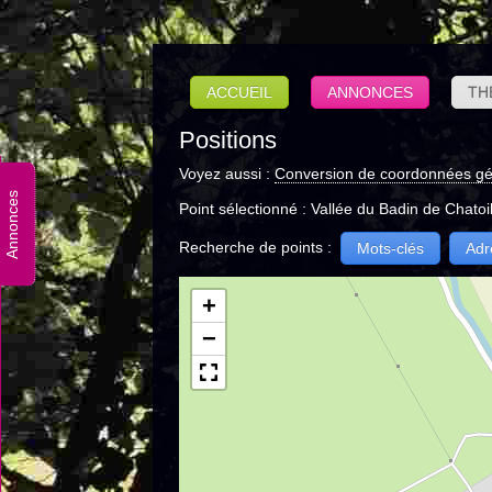
ACCUEIL
ANNONCES
TH
Positions
Voyez aussi :
Conversion de coordonnées g
Annonces
Point sélectionné : Vallée du Badin de Chatoil
Recherche de points :
Mots-clés
Adr
+
−