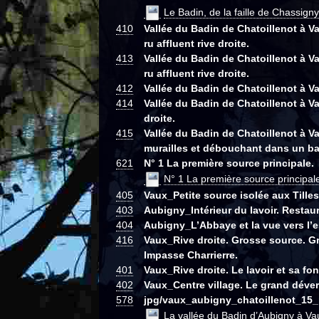
Le Badin, de la faille de Chassign
410
Vallée du Badin de Chatoillenot à V
ru affluent rive droite.
413
Vallée du Badin de Chatoillenot à V
ru affluent rive droite.
412
Vallée du Badin de Chatoillenot à V
414
Vallée du Badin de Chatoillenot à Va
droite.
415
Vallée du Badin de Chatoillenot à V
murailles et débouchant dans un ba
621
N° 1 La première source principale.
N° 1 La première source principal
405
Vaux_Petite source isolée aux Tilles
403
Aubigny_Intérieur du lavoir. Restaur
404
Aubigny_L’Abbaye et la vue vers l’e
416
Vaux_Rive droite. Grosse source. Gr
Impasse Charrierre.
401
Vaux_Rive droite. Le lavoir et sa fo
402
Vaux_Centre village. Le grand déver
578
jpg/vaux_aubigny_chatoillenot_15_
La vallée du Badin d’Aubigny à Va