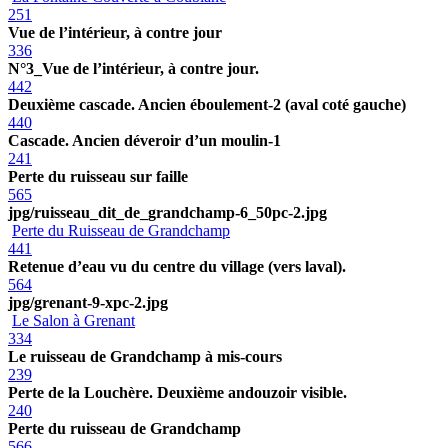
251
Vue de l’intérieur, à contre jour
336
N°3_Vue de l’intérieur, à contre jour.
442
Deuxième cascade. Ancien éboulement-2 (aval coté gauche)
440
Cascade. Ancien déveroir d’un moulin-1
241
Perte du ruisseau sur faille
565
jpg/ruisseau_dit_de_grandchamp-6_50pc-2.jpg
Perte du Ruisseau de Grandchamp
441
Retenue d’eau vu du centre du village (vers laval).
564
jpg/grenant-9-xpc-2.jpg
Le Salon à Grenant
334
Le ruisseau de Grandchamp à mis-cours
239
Perte de la Louchère. Deuxième andouzoir visible.
240
Perte du ruisseau de Grandchamp
566