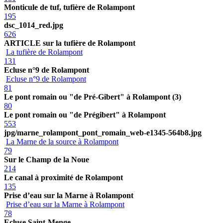
Monticule de tuf, tufière de Rolampont
195
dsc_1014_red.jpg
626
ARTICLE sur la tufière de Rolampont
La tufière de Rolampont
131
Ecluse n°9 de Rolampont
Ecluse n°9 de Rolampont
81
Le pont romain ou "de Pré-Gibert" à Rolampont (3)
80
Le pont romain ou "de Prégibert" à Rolampont
553
jpg/marne_rolampont_pont_romain_web-e1345-564b8.jpg
La Marne de la source à Rolampont
79
Sur le Champ de la Noue
214
Le canal à proximité de Rolampont
135
Prise d’eau sur la Marne à Rolampont
Prise d’eau sur la Marne à Rolampont
78
Ecluse Saint-Menge