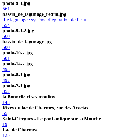
photo-9-3.jpg
561
bassin_de_lagunage_redim.jpg
Le lagunage : système d’épuration de l’eau
554
photo-9-3-2.jpg
560
bassin_de_lagunage.jpg
500
photo-10-2.jpg
501
photo-14-2.jpg
498
photo-8-3.jpg
497
photo-7-3.jpg
352
la Bonnelle et ses moulins.
148
Rives du lac de Charmes, rue des Acacias
55
Saint-Ciergues - Le pont antique sur la Mouche
19
Lac de Charmes
125