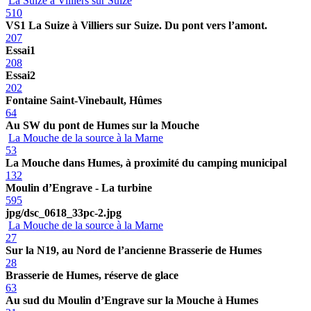
La Suize à Villiers sur Suize
510
VS1 La Suize à Villiers sur Suize. Du pont vers l’amont.
207
Essai1
208
Essai2
202
Fontaine Saint-Vinebault, Hûmes
64
Au SW du pont de Humes sur la Mouche
La Mouche de la source à la Marne
53
La Mouche dans Humes, à proximité du camping municipal
132
Moulin d’Engrave - La turbine
595
jpg/dsc_0618_33pc-2.jpg
La Mouche de la source à la Marne
27
Sur la N19, au Nord de l’ancienne Brasserie de Humes
28
Brasserie de Humes, réserve de glace
63
Au sud du Moulin d’Engrave sur la Mouche à Humes