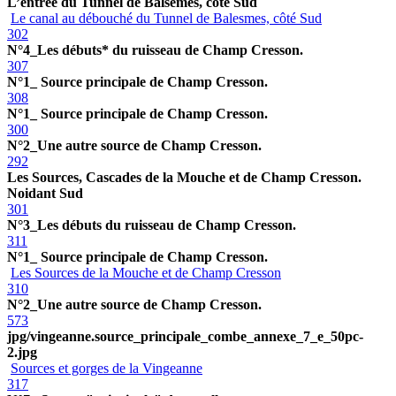
L’entrée du Tunnel de Balsemes, côté Sud
Le canal au débouché du Tunnel de Balesmes, côté Sud
302
N°4_Les débuts* du ruisseau de Champ Cresson.
307
N°1_ Source principale de Champ Cresson.
308
N°1_ Source principale de Champ Cresson.
300
N°2_Une autre source de Champ Cresson.
292
Les Sources, Cascades de la Mouche et de Champ Cresson.
Noidant Sud
301
N°3_Les débuts du ruisseau de Champ Cresson.
311
N°1_ Source principale de Champ Cresson.
Les Sources de la Mouche et de Champ Cresson
310
N°2_Une autre source de Champ Cresson.
573
jpg/vingeanne.source_principale_combe_annexe_7_e_50pc-
2.jpg
Sources et gorges de la Vingeanne
317