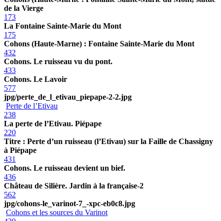
de la Vierge
173
La Fontaine Sainte-Marie du Mont
175
Cohons (Haute-Marne) : Fontaine Sainte-Marie du Mont
432
Cohons. Le ruisseau vu du pont.
433
Cohons. Le Lavoir
577
jpg/perte_de_l_etivau_piepape-2-2.jpg
Perte de l’Etivau
238
La perte de l’Etivau. Piépape
220
Titre : Perte d’un ruisseau (l’Etivau) sur la Faille de Chassigny
à Piépape
431
Cohons. Le ruisseau devient un bief.
436
Château de Silière. Jardin à la française-2
562
jpg/cohons-le_varinot-7_-xpc-eb0c8.jpg
Cohons et les sources du Varinot