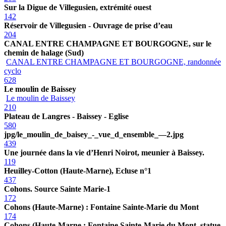
Sur la Digue de Villegusien, extrémité ouest
142
Réservoir de Villegusien - Ouvrage de prise d’eau
204
CANAL ENTRE CHAMPAGNE ET BOURGOGNE, sur le
chemin de halage (Sud)
CANAL ENTRE CHAMPAGNE ET BOURGOGNE, randonnée
cyclo
628
Le moulin de Baissey
Le moulin de Baissey
210
Plateau de Langres - Baissey - Eglise
580
jpg/le_moulin_de_baisey_-_vue_d_ensemble_—2.jpg
439
Une journée dans la vie d’Henri Noirot, meunier à Baissey.
119
Heuilley-Cotton (Haute-Marne), Ecluse n°1
437
Cohons. Source Sainte Marie-1
172
Cohons (Haute-Marne) : Fontaine Sainte-Marie du Mont
174
Cohons (Haute-Marne : Fontaine Sainte-Marie du Mont, statue