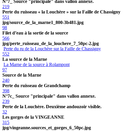
N°7_ Source "principale" dans vallon annexe.
219
Perte du ruisseau « la Louchère » sur la Faille de Chassigny
551
jpg/source_de_la_marne1_800-3b481.jpg
98
Filet d’eau à la sortie de la source
566
jpg/perte_ruisseau_de_la_louchere_7_50pc-2.jpg
Perte du ru de la Louchère sur la Faille de Chassigny
552
La source de la Marne
La Marne de la source à Rolampont
97
Source de la Marne
240
Perte du ruisseau de Grandchamp
398
N°7c_ Source "principale" dans vallon annexe.
239
Perte de la Louchère. Deuxième andouzoir visible.
32
Les gorges de la VINGEANNE
315
jpg/vingeanne.sources_et_gorges_6_50pc.jpg