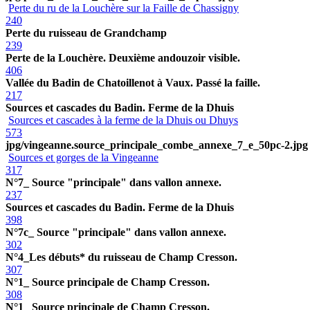
Perte du ru de la Louchère sur la Faille de Chassigny
240
Perte du ruisseau de Grandchamp
239
Perte de la Louchère. Deuxième andouzoir visible.
406
Vallée du Badin de Chatoillenot à Vaux. Passé la faille.
217
Sources et cascades du Badin. Ferme de la Dhuis
Sources et cascades à la ferme de la Dhuis ou Dhuys
573
jpg/vingeanne.source_principale_combe_annexe_7_e_50pc-2.jpg
Sources et gorges de la Vingeanne
317
N°7_ Source "principale" dans vallon annexe.
237
Sources et cascades du Badin. Ferme de la Dhuis
398
N°7c_ Source "principale" dans vallon annexe.
302
N°4_Les débuts* du ruisseau de Champ Cresson.
307
N°1_ Source principale de Champ Cresson.
308
N°1_ Source principale de Champ Cresson.