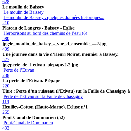
628
Le moulin de Baissey
Le moulin de Baissey
Le moulin de Baissey : quelques données historiques...
210
Plateau de Langres - Baissey - Eglise
Herborisons au bord des chemins de l’eau (6)
580
jpg/le_moulin_de_baisey_-_vue_d_ensemble_—2.jpg
439
Une journée dans la vie d’Henri Noirot, meunier à Baissey.
577
jpg/perte_de_l_etivau_piepape-2-2.jpg
Perte de l’Etivau
238
La perte de l’Etivau. Piépape
220
Titre : Perte d’un ruisseau (l’Etivau) sur la Faille de Chassigny 
Perte de l’Etivau sur la Faille de Chassigny
119
Heuilley-Cotton (Haute-Marne), Ecluse n°1
255
Pont-Canal de Dommarien (52)
Pont-Canal de Dommarien
432