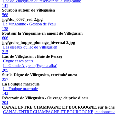
Lac de Villegusien ou réservoir de la Vingeanne
141
Sousbois autour de Villegusien
568
jpg/dsc_0097_red-2.jpg
La Vingeanne - Gestion de l’eau
138
Pont sur la Vingeanne en amont de Villegusien
606
jpg/grebe_huppe_plumage_hivernal-2.jpg
Les oiseaux du lac de Villegusien
215
Lac de Villegusien : Baie de Percey
Cygne et ses petits.
La Grande Aigrette (Egretta alba)
205
Sur la Digue de Villegusien, extrémité ouest
257
La Foulque macroule
La Foulque macroule
142
Réservoir de Villegusien - Ouvrage de prise d’eau
204
CANAL ENTRE CHAMPAGNE ET BOURGOGNE, sur le chemin
CANAL ENTRE CHAMPAGNE ET BOURGOGNE, randonnée c