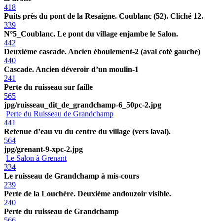
418
Puits près du pont de la Resaigne. Coublanc (52). Cliché 12.
339
N°5_Coublanc. Le pont du village enjambe le Salon.
442
Deuxième cascade. Ancien éboulement-2 (aval coté gauche)
440
Cascade. Ancien déveroir d’un moulin-1
241
Perte du ruisseau sur faille
565
jpg/ruisseau_dit_de_grandchamp-6_50pc-2.jpg
Perte du Ruisseau de Grandchamp
441
Retenue d’eau vu du centre du village (vers laval).
564
jpg/grenant-9-xpc-2.jpg
Le Salon à Grenant
334
Le ruisseau de Grandchamp à mis-cours
239
Perte de la Louchère. Deuxième andouzoir visible.
240
Perte du ruisseau de Grandchamp
566