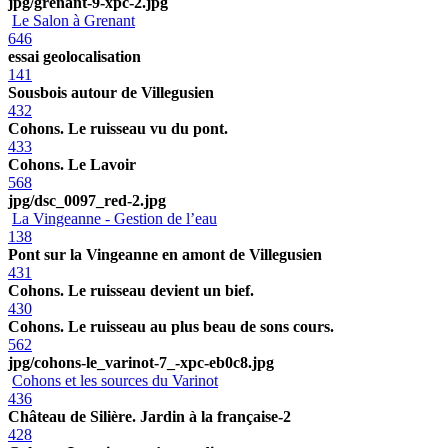
jpg/grenant-9-xpc-2.jpg
Le Salon à Grenant
646
essai geolocalisation
141
Sousbois autour de Villegusien
432
Cohons. Le ruisseau vu du pont.
433
Cohons. Le Lavoir
568
jpg/dsc_0097_red-2.jpg
La Vingeanne - Gestion de l’eau
138
Pont sur la Vingeanne en amont de Villegusien
431
Cohons. Le ruisseau devient un bief.
430
Cohons. Le ruisseau au plus beau de sons cours.
562
jpg/cohons-le_varinot-7_-xpc-eb0c8.jpg
Cohons et les sources du Varinot
436
Château de Silière. Jardin à la française-2
428