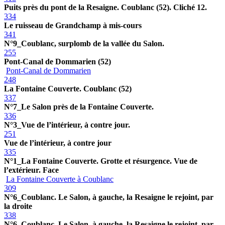
Puits près du pont de la Resaigne. Coublanc (52). Cliché 12.
334
Le ruisseau de Grandchamp à mis-cours
341
N°9_Coublanc, surplomb de la vallée du Salon.
255
Pont-Canal de Dommarien (52)
Pont-Canal de Dommarien
248
La Fontaine Couverte. Coublanc (52)
337
N°7_Le Salon près de la Fontaine Couverte.
336
N°3_Vue de l’intérieur, à contre jour.
251
Vue de l’intérieur, à contre jour
335
N°1_La Fontaine Couverte. Grotte et résurgence. Vue de
l’extérieur. Face
La Fontaine Couverte à Coublanc
309
N°6_Coublanc. Le Salon, à gauche, la Resaigne le rejoint, par
la droite
338
N°6_Coublanc. Le Salon, à gauche, la Resaigne le rejoint, par