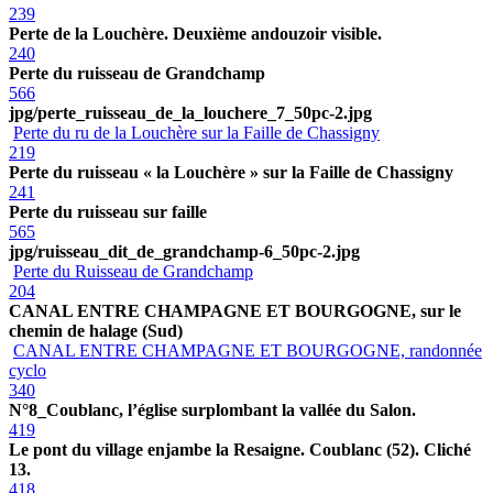
239
Perte de la Louchère. Deuxième andouzoir visible.
240
Perte du ruisseau de Grandchamp
566
jpg/perte_ruisseau_de_la_louchere_7_50pc-2.jpg
Perte du ru de la Louchère sur la Faille de Chassigny
219
Perte du ruisseau « la Louchère » sur la Faille de Chassigny
241
Perte du ruisseau sur faille
565
jpg/ruisseau_dit_de_grandchamp-6_50pc-2.jpg
Perte du Ruisseau de Grandchamp
204
CANAL ENTRE CHAMPAGNE ET BOURGOGNE, sur le
chemin de halage (Sud)
CANAL ENTRE CHAMPAGNE ET BOURGOGNE, randonnée
cyclo
340
N°8_Coublanc, l’église surplombant la vallée du Salon.
419
Le pont du village enjambe la Resaigne. Coublanc (52). Cliché
13.
418