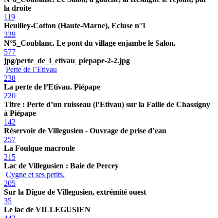
la droite
119
Heuilley-Cotton (Haute-Marne), Ecluse n°1
339
N°5_Coublanc. Le pont du village enjambe le Salon.
577
jpg/perte_de_l_etivau_piepape-2-2.jpg
Perte de l’Etivau
238
La perte de l’Etivau. Piépape
220
Titre : Perte d’un ruisseau (l’Etivau) sur la Faille de Chassigny
à Piépape
142
Réservoir de Villegusien - Ouvrage de prise d’eau
257
La Foulque macroule
215
Lac de Villegusien : Baie de Percey
Cygne et ses petits.
205
Sur la Digue de Villegusien, extrémité ouest
35
Le lac de VILLEGUSIEN