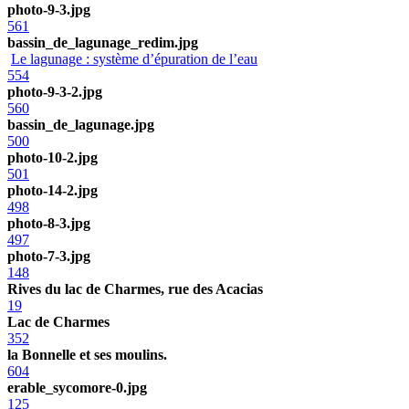
photo-9-3.jpg
561
bassin_de_lagunage_redim.jpg
Le lagunage : système d’épuration de l’eau
554
photo-9-3-2.jpg
560
bassin_de_lagunage.jpg
500
photo-10-2.jpg
501
photo-14-2.jpg
498
photo-8-3.jpg
497
photo-7-3.jpg
148
Rives du lac de Charmes, rue des Acacias
19
Lac de Charmes
352
la Bonnelle et ses moulins.
604
erable_sycomore-0.jpg
125