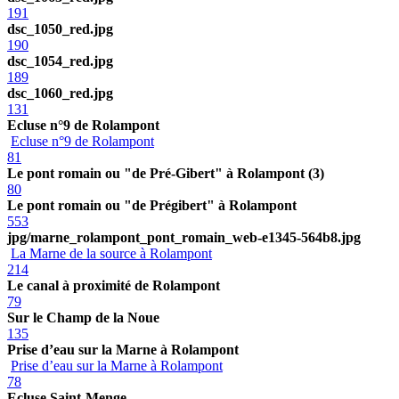
191
dsc_1050_red.jpg
190
dsc_1054_red.jpg
189
dsc_1060_red.jpg
131
Ecluse n°9 de Rolampont
Ecluse n°9 de Rolampont
81
Le pont romain ou "de Pré-Gibert" à Rolampont (3)
80
Le pont romain ou "de Prégibert" à Rolampont
553
jpg/marne_rolampont_pont_romain_web-e1345-564b8.jpg
La Marne de la source à Rolampont
214
Le canal à proximité de Rolampont
79
Sur le Champ de la Noue
135
Prise d’eau sur la Marne à Rolampont
Prise d’eau sur la Marne à Rolampont
78
Ecluse Saint-Menge