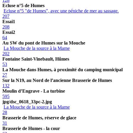
128
Ecluse n°5 de Humes
Ecluse n°5 "de Humes", avec une péniche de mer au sassage.
207
Essai1
208
Essai2
64
Au SW du pont de Humes sur la Mouche
La Mouche de la source à la Marne
202
Fontaine Saint-Vinebault, Hûmes
53
La Mouche dans Humes, à proximité du camping municipal
27
Sur la N19, au Nord de l’ancienne Brasserie de Humes
132
Moulin d’Engrave - La turbine
595
jpg/dsc_0618_33pc-2.jpg
La Mouche de la source à la Marne
28
Brasserie de Humes, réserve de glace
31
Brasserie de Humes - la cour