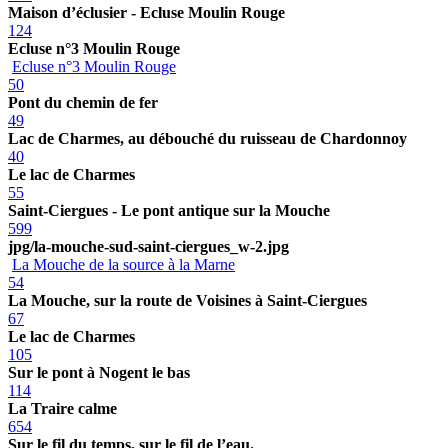
Maison d’éclusier - Ecluse Moulin Rouge
124
Ecluse n°3 Moulin Rouge
Ecluse n°3 Moulin Rouge
50
Pont du chemin de fer
49
Lac de Charmes, au débouché du ruisseau de Chardonnoy
40
Le lac de Charmes
55
Saint-Ciergues - Le pont antique sur la Mouche
599
jpg/la-mouche-sud-saint-ciergues_w-2.jpg
La Mouche de la source à la Marne
54
La Mouche, sur la route de Voisines à Saint-Ciergues
67
Le lac de Charmes
105
Sur le pont à Nogent le bas
114
La Traire calme
654
Sur le fil du temps, sur le fil de l’eau.