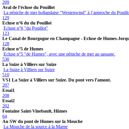
209
Aval de l’écluse du Pouillot
La péniche de mer hollandaise "Westenwind" à l’approche du Pouill
129
Ecluse n°6 du du Pouillot
Ecluse n°6 "du Pouillot"
123
Le Canal de Bourgogne en Champagne - Ecluse de Humes-Jorq
128
Ecluse n°5 de Humes
Ecluse n°5 "de Humes", avec une péniche de mer au sassage.
530
La Suize à Villiers sur Suize
La Suize à Villiers sur Suize
510
VS1 La Suize à Villiers sur Suize. Du pont vers l’amont.
207
Essai1
208
Essai2
202
Fontaine Saint-Vinebault, Hûmes
64
Au SW du pont de Humes sur la Mouche
La Mouche de la source à la Marne