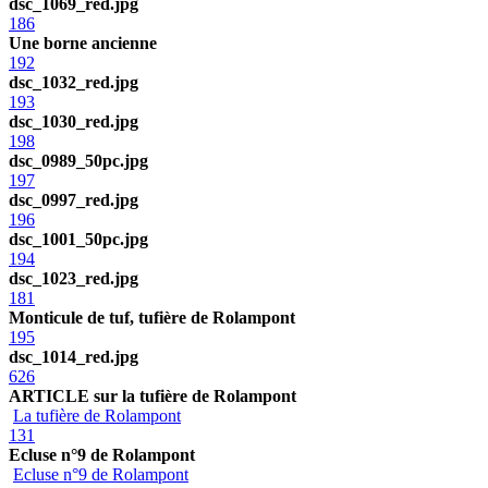
dsc_1069_red.jpg
186
Une borne ancienne
192
dsc_1032_red.jpg
193
dsc_1030_red.jpg
198
dsc_0989_50pc.jpg
197
dsc_0997_red.jpg
196
dsc_1001_50pc.jpg
194
dsc_1023_red.jpg
181
Monticule de tuf, tufière de Rolampont
195
dsc_1014_red.jpg
626
ARTICLE sur la tufière de Rolampont
La tufière de Rolampont
131
Ecluse n°9 de Rolampont
Ecluse n°9 de Rolampont