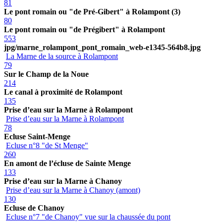
81
Le pont romain ou "de Pré-Gibert" à Rolampont (3)
80
Le pont romain ou "de Prégibert" à Rolampont
553
jpg/marne_rolampont_pont_romain_web-e1345-564b8.jpg
La Marne de la source à Rolampont
79
Sur le Champ de la Noue
214
Le canal à proximité de Rolampont
135
Prise d’eau sur la Marne à Rolampont
Prise d’eau sur la Marne à Rolampont
78
Ecluse Saint-Menge
Ecluse n°8 "de St Menge"
260
En amont de l’écluse de Sainte Menge
133
Prise d’eau sur la Marne à Chanoy
Prise d’eau sur la Marne à Chanoy (amont)
130
Ecluse de Chanoy
Ecluse n°7 "de Chanoy" vue sur la chaussée du pont