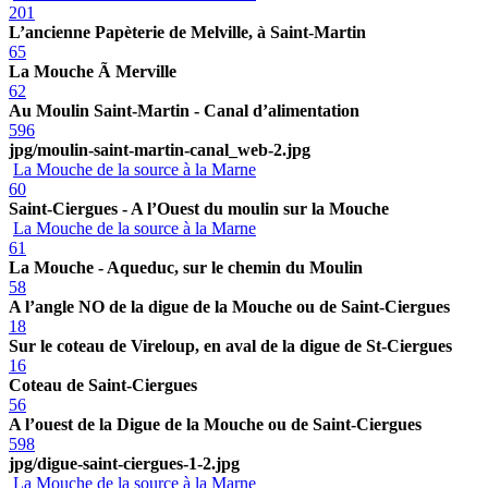
201
L’ancienne Papèterie de Melville, à Saint-Martin
65
La Mouche Ã Merville
62
Au Moulin Saint-Martin - Canal d’alimentation
596
jpg/moulin-saint-martin-canal_web-2.jpg
La Mouche de la source à la Marne
60
Saint-Ciergues - A l’Ouest du moulin sur la Mouche
La Mouche de la source à la Marne
61
La Mouche - Aqueduc, sur le chemin du Moulin
58
A l’angle NO de la digue de la Mouche ou de Saint-Ciergues
18
Sur le coteau de Vireloup, en aval de la digue de St-Ciergues
16
Coteau de Saint-Ciergues
56
A l’ouest de la Digue de la Mouche ou de Saint-Ciergues
598
jpg/digue-saint-ciergues-1-2.jpg
La Mouche de la source à la Marne