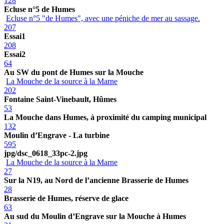
128
Ecluse n°5 de Humes
Ecluse n°5 "de Humes", avec une péniche de mer au sassage.
207
Essai1
208
Essai2
64
Au SW du pont de Humes sur la Mouche
La Mouche de la source à la Marne
202
Fontaine Saint-Vinebault, Hûmes
53
La Mouche dans Humes, à proximité du camping municipal
132
Moulin d’Engrave - La turbine
595
jpg/dsc_0618_33pc-2.jpg
La Mouche de la source à la Marne
27
Sur la N19, au Nord de l’ancienne Brasserie de Humes
28
Brasserie de Humes, réserve de glace
63
Au sud du Moulin d’Engrave sur la Mouche à Humes