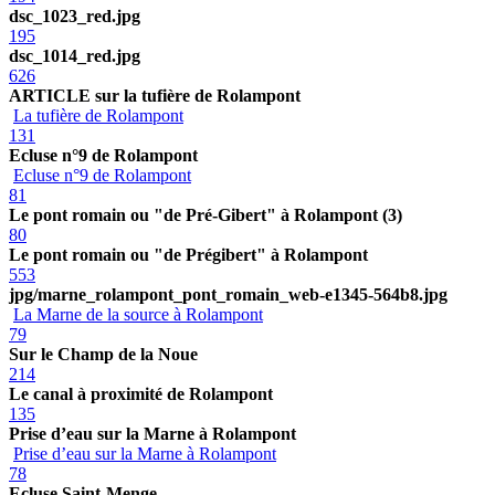
dsc_1023_red.jpg
195
dsc_1014_red.jpg
626
ARTICLE sur la tufière de Rolampont
La tufière de Rolampont
131
Ecluse n°9 de Rolampont
Ecluse n°9 de Rolampont
81
Le pont romain ou "de Pré-Gibert" à Rolampont (3)
80
Le pont romain ou "de Prégibert" à Rolampont
553
jpg/marne_rolampont_pont_romain_web-e1345-564b8.jpg
La Marne de la source à Rolampont
79
Sur le Champ de la Noue
214
Le canal à proximité de Rolampont
135
Prise d’eau sur la Marne à Rolampont
Prise d’eau sur la Marne à Rolampont
78
Ecluse Saint-Menge