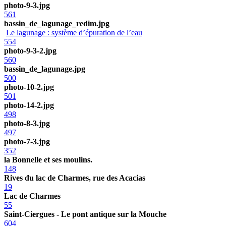
photo-9-3.jpg
561
bassin_de_lagunage_redim.jpg
Le lagunage : système d’épuration de l’eau
554
photo-9-3-2.jpg
560
bassin_de_lagunage.jpg
500
photo-10-2.jpg
501
photo-14-2.jpg
498
photo-8-3.jpg
497
photo-7-3.jpg
352
la Bonnelle et ses moulins.
148
Rives du lac de Charmes, rue des Acacias
19
Lac de Charmes
55
Saint-Ciergues - Le pont antique sur la Mouche
604