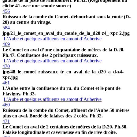
gauche de la piste de Montaubert. Ph.42. (Regroupement du
cliché 41 avec une sconde source)
456
Ruisseau de la combe du Comet. débouchant sous la route (D-
20) au centre du virage.
584
jpg/21_le_comet_en_aval_du_coude_de_la_d20-z4_-xpc-2.jpg
L’Aube et quelques affluents en amont d’Auberive
469
Le Comet en aval d’une cinquantaine de mètres de la D.20.
Ph.47. Confluence des 2 principaux ruisseaux.
L’Aube et quelques affluents en amont d’Auberive
470
jpg/48_le_comet_ruisseaux_tr_en_aval_de_la_d20_a_d-z4-
xpc.jpg
461
L’Aube entre la confluence du ru. du Comet et le pont de
Flavigny. Ph.33.
L’Aube et quelques affluents en amont d’Auberive
460
Ruisseau de la combe du Comet, affluent de l’Aube 50 mètres
plus en aval. Bordé de falaises des 2 cotés. Ph.32.
471
Le Comet en aval de 2 centaines de mètres de la D.20. Ph.50.
Falaise longitudinale et caverneuse en fin de rive droite.