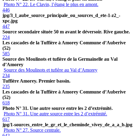
Photo N° 22. Le Clavin, l’étang le plus en amont.
446
jpg/3_l_aube_source_principale_ou_sources_d_ete-1-z2_-
xpc.jpg
447
Source secondaire située 50 m avant le déversoir. Rive gauche.
224
Les cascades de la Tuffière à Amorey Commune d’Auberive
(52)
585
Source des Moulinots et tufière de la Germainelle au Val
d’Amorey
Source des Moulinots et tufière au Val d’Amorey
234
Tuffière Amorey. Premier bassin.
235
Les cascades de la Tuffière à Amorey Commune d’Auberive
(52)
618
Photo N° 31. Une autre source entre les 2 d’extrémité.
Photo N° 31. Une autre source entre les 2 d’extrémité.
617
jpg/1-sources_entre_le_gr_et_le_cheminde_vivey_de_a_a_b.jpg
Photo N° 27. Source centrale.
642