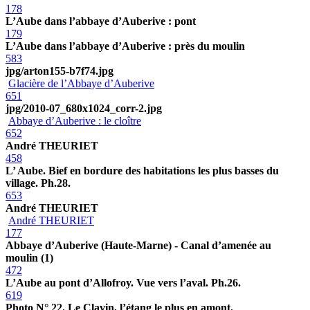
178
L’Aube dans l’abbaye d’Auberive : pont
179
L’Aube dans l’abbaye d’Auberive : près du moulin
583
jpg/arton155-b7f74.jpg
Glacière de l’Abbaye d’Auberive
651
jpg/2010-07_680x1024_corr-2.jpg
Abbaye d’Auberive : le cloître
652
André THEURIET
458
L’ Aube. Bief en bordure des habitations les plus basses du
village. Ph.28.
653
André THEURIET
André THEURIET
177
Abbaye d’Auberive (Haute-Marne) - Canal d’amenée au
moulin (1)
472
L’Aube au pont d’Allofroy. Vue vers l’aval. Ph.26.
619
Photo N° 22. Le Clavin, l’étang le plus en amont.