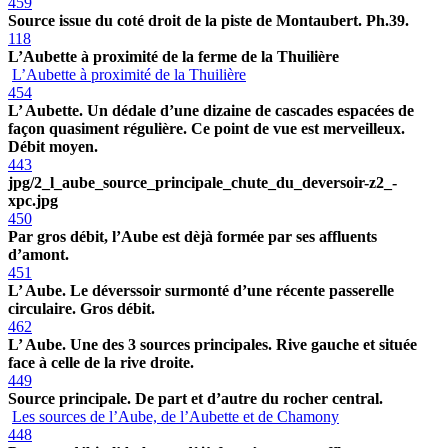
459
Source issue du coté droit de la piste de Montaubert. Ph.39.
118
L’Aubette à proximité de la ferme de la Thuilière
L’Aubette à proximité de la Thuilière
454
L’ Aubette. Un dédale d’une dizaine de cascades espacées de
façon quasiment régulière. Ce point de vue est merveilleux.
Débit moyen.
443
jpg/2_l_aube_source_principale_chute_du_deversoir-z2_-
xpc.jpg
450
Par gros débit, l’Aube est dèjà formée par ses affluents
d’amont.
451
L’ Aube. Le déverssoir surmonté d’une récente passerelle
circulaire. Gros débit.
462
L’ Aube. Une des 3 sources principales. Rive gauche et située
face à celle de la rive droite.
449
Source principale. De part et d’autre du rocher central.
Les sources de l’Aube, de l’Aubette et de Chamony
448