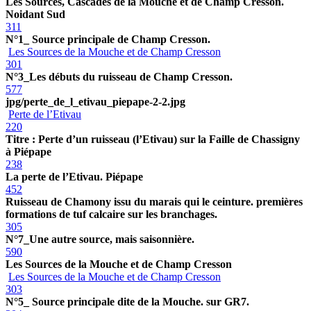
Les Sources, Cascades de la Mouche et de Champ Cresson.
Noidant Sud
311
N°1_ Source principale de Champ Cresson.
Les Sources de la Mouche et de Champ Cresson
301
N°3_Les débuts du ruisseau de Champ Cresson.
577
jpg/perte_de_l_etivau_piepape-2-2.jpg
Perte de l’Etivau
220
Titre : Perte d’un ruisseau (l’Etivau) sur la Faille de Chassigny
à Piépape
238
La perte de l’Etivau. Piépape
452
Ruisseau de Chamony issu du marais qui le ceinture. premières
formations de tuf calcaire sur les branchages.
305
N°7_Une autre source, mais saisonnière.
590
Les Sources de la Mouche et de Champ Cresson
Les Sources de la Mouche et de Champ Cresson
303
N°5_ Source principale dite de la Mouche. sur GR7.