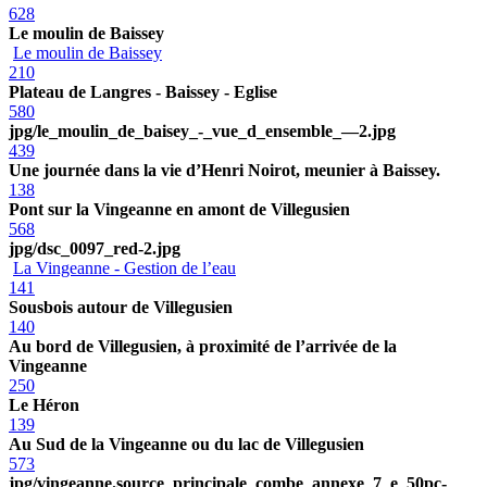
628
Le moulin de Baissey
Le moulin de Baissey
210
Plateau de Langres - Baissey - Eglise
580
jpg/le_moulin_de_baisey_-_vue_d_ensemble_—2.jpg
439
Une journée dans la vie d’Henri Noirot, meunier à Baissey.
138
Pont sur la Vingeanne en amont de Villegusien
568
jpg/dsc_0097_red-2.jpg
La Vingeanne - Gestion de l’eau
141
Sousbois autour de Villegusien
140
Au bord de Villegusien, à proximité de l’arrivée de la
Vingeanne
250
Le Héron
139
Au Sud de la Vingeanne ou du lac de Villegusien
573
jpg/vingeanne.source_principale_combe_annexe_7_e_50pc-