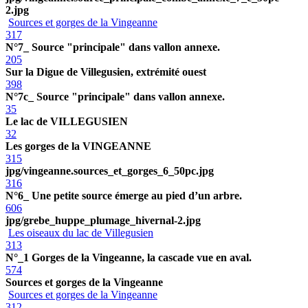
2.jpg
Sources et gorges de la Vingeanne
317
N°7_ Source "principale" dans vallon annexe.
205
Sur la Digue de Villegusien, extrémité ouest
398
N°7c_ Source "principale" dans vallon annexe.
35
Le lac de VILLEGUSIEN
32
Les gorges de la VINGEANNE
315
jpg/vingeanne.sources_et_gorges_6_50pc.jpg
316
N°6_ Une petite source émerge au pied d’un arbre.
606
jpg/grebe_huppe_plumage_hivernal-2.jpg
Les oiseaux du lac de Villegusien
313
N°_1 Gorges de la Vingeanne, la cascade vue en aval.
574
Sources et gorges de la Vingeanne
Sources et gorges de la Vingeanne
312