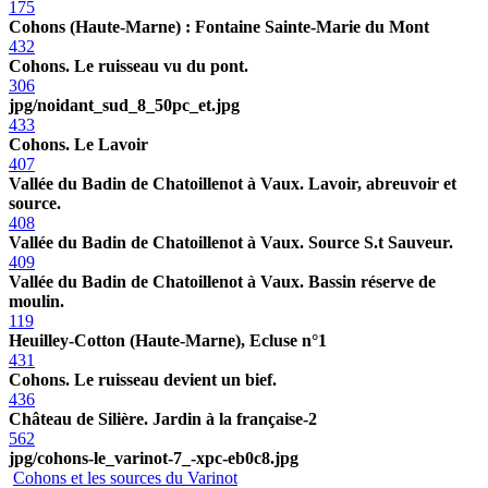
175
Cohons (Haute-Marne) : Fontaine Sainte-Marie du Mont
432
Cohons. Le ruisseau vu du pont.
306
jpg/noidant_sud_8_50pc_et.jpg
433
Cohons. Le Lavoir
407
Vallée du Badin de Chatoillenot à Vaux. Lavoir, abreuvoir et
source.
408
Vallée du Badin de Chatoillenot à Vaux. Source S.t Sauveur.
409
Vallée du Badin de Chatoillenot à Vaux. Bassin réserve de
moulin.
119
Heuilley-Cotton (Haute-Marne), Ecluse n°1
431
Cohons. Le ruisseau devient un bief.
436
Château de Silière. Jardin à la française-2
562
jpg/cohons-le_varinot-7_-xpc-eb0c8.jpg
Cohons et les sources du Varinot