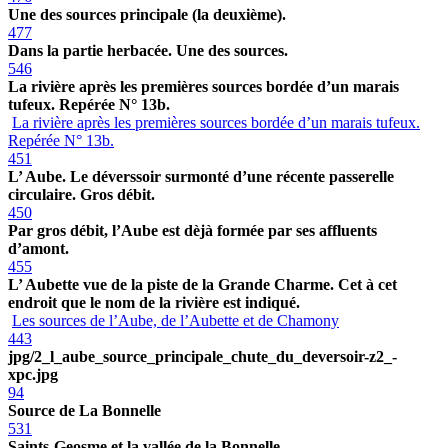
Une des sources principale (la deuxième).
477
Dans la partie herbacée. Une des sources.
546
La rivière après les premières sources bordée d’un marais
tufeux. Repérée N° 13b.
La rivière après les premières sources bordée d’un marais tufeux.
Repérée N° 13b.
451
L’ Aube. Le déverssoir surmonté d’une récente passerelle
circulaire. Gros débit.
450
Par gros débit, l’Aube est dèjà formée par ses affluents
d’amont.
455
L’ Aubette vue de la piste de la Grande Charme. Cet à cet
endroit que le nom de la rivière est indiqué.
Les sources de l’Aube, de l’Aubette et de Chamony
443
jpg/2_l_aube_source_principale_chute_du_deversoir-z2_-
xpc.jpg
94
Source de La Bonnelle
531
Saints-Geosme et la vallée de la Bonnelle.