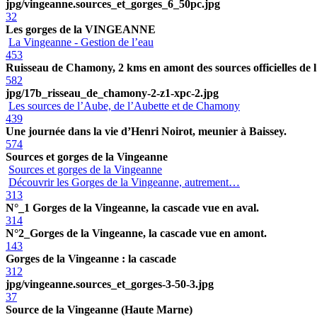
jpg/vingeanne.sources_et_gorges_6_50pc.jpg
32
Les gorges de la VINGEANNE
La Vingeanne - Gestion de l’eau
453
Ruisseau de Chamony, 2 kms en amont des sources officielles de l
582
jpg/17b_risseau_de_chamony-2-z1-xpc-2.jpg
Les sources de l’Aube, de l’Aubette et de Chamony
439
Une journée dans la vie d’Henri Noirot, meunier à Baissey.
574
Sources et gorges de la Vingeanne
Sources et gorges de la Vingeanne
Découvrir les Gorges de la Vingeanne, autrement…
313
N°_1 Gorges de la Vingeanne, la cascade vue en aval.
314
N°2_Gorges de la Vingeanne, la cascade vue en amont.
143
Gorges de la Vingeanne : la cascade
312
jpg/vingeanne.sources_et_gorges-3-50-3.jpg
37
Source de la Vingeanne (Haute Marne)