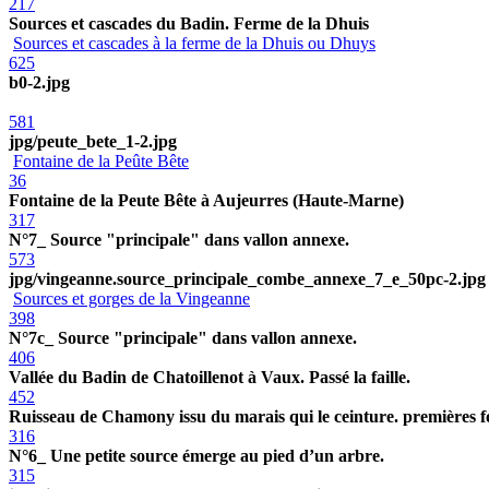
217
Sources et cascades du Badin. Ferme de la Dhuis
Sources et cascades à la ferme de la Dhuis ou Dhuys
625
b0-2.jpg
581
jpg/peute_bete_1-2.jpg
Fontaine de la Peûte Bête
36
Fontaine de la Peute Bête à Aujeurres (Haute-Marne)
317
N°7_ Source "principale" dans vallon annexe.
573
jpg/vingeanne.source_principale_combe_annexe_7_e_50pc-2.jpg
Sources et gorges de la Vingeanne
398
N°7c_ Source "principale" dans vallon annexe.
406
Vallée du Badin de Chatoillenot à Vaux. Passé la faille.
452
Ruisseau de Chamony issu du marais qui le ceinture. premières fo
316
N°6_ Une petite source émerge au pied d’un arbre.
315