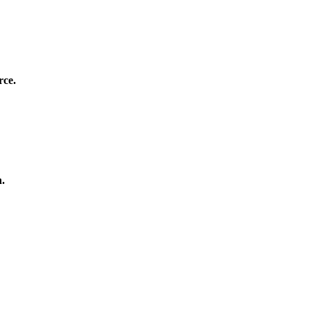
rce.
n.