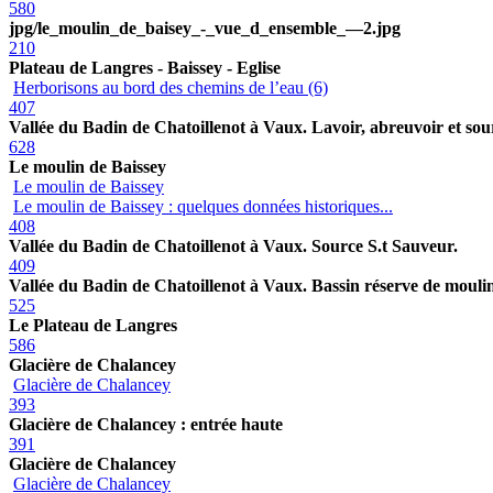
580
jpg/le_moulin_de_baisey_-_vue_d_ensemble_—2.jpg
210
Plateau de Langres - Baissey - Eglise
Herborisons au bord des chemins de l’eau (6)
407
Vallée du Badin de Chatoillenot à Vaux. Lavoir, abreuvoir et sou
628
Le moulin de Baissey
Le moulin de Baissey
Le moulin de Baissey : quelques données historiques...
408
Vallée du Badin de Chatoillenot à Vaux. Source S.t Sauveur.
409
Vallée du Badin de Chatoillenot à Vaux. Bassin réserve de mouli
525
Le Plateau de Langres
586
Glacière de Chalancey
Glacière de Chalancey
393
Glacière de Chalancey : entrée haute
391
Glacière de Chalancey
Glacière de Chalancey