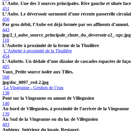
L’ Aube. Une des 3 sources principales. Rive gauche et située face à
451
L’ Aube. Le déverssoir surmonté d’une récente passerelle circulai
450
Par gros débit, l’Aube est dèjà formée par ses affluents d’amont.
443
jpg/2_l_aube_source_principale_chute_du_deversoir-z2_-xpc.jpg
118
L’Aubette à proximité de la ferme de la Thuilière
L’Aubette à proximité de la Thuilière
454
L’ Aubette. Un dédale d’une dizaine de cascades espacées de faço
405
Vaux_Petite source isolée aux Tilles.
568
jpg/dsc_0097_red-2.jpg
La Vingeanne - Gestion de l’eau
138
Pont sur la Vingeanne en amont de Villegusien
140
Au bord de Villegusien, à proximité de l’arrivée de la Vingeanne
139
Au Sud de la Vingeanne ou du lac de Villegusien
403
Aubigny_Intérieur du lavoir. Restauré.