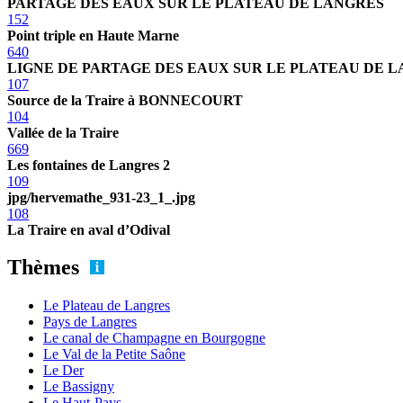
PARTAGE DES EAUX SUR LE PLATEAU DE LANGRES
152
Point triple en Haute Marne
640
LIGNE DE PARTAGE DES EAUX SUR LE PLATEAU DE 
107
Source de la Traire à BONNECOURT
104
Vallée de la Traire
669
Les fontaines de Langres 2
109
jpg/hervemathe_931-23_1_.jpg
108
La Traire en aval d’Odival
Thèmes
Le Plateau de Langres
Pays de Langres
Le canal de Champagne en Bourgogne
Le Val de la Petite Saône
Le Der
Le Bassigny
Le Haut-Pays