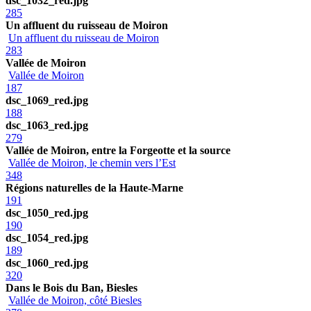
dsc_1032_red.jpg
285
Un affluent du ruisseau de Moiron
Un affluent du ruisseau de Moiron
283
Vallée de Moiron
Vallée de Moiron
187
dsc_1069_red.jpg
188
dsc_1063_red.jpg
279
Vallée de Moiron, entre la Forgeotte et la source
Vallée de Moiron, le chemin vers l’Est
348
Régions naturelles de la Haute-Marne
191
dsc_1050_red.jpg
190
dsc_1054_red.jpg
189
dsc_1060_red.jpg
320
Dans le Bois du Ban, Biesles
Vallée de Moiron, côté Biesles