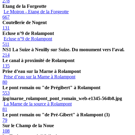
278
Etang de la Forgeotte
Le Moiron - Etang de la Forgeotte
667
Coutellerie de Nogent
131
Ecluse n°9 de Rolampont
Ecluse n°9 de Rolampont
511
NS1 La Suize à Neuilly sur Suize. Du monument vers l’aval.
214
Le canal à proximité de Rolampont
135
Prise d’eau sur la Marne à Rolampont
Prise d’eau sur la Marne à Rolampont
80
Le pont romain ou "de Prégibert" à Rolampont
553
jpg/marne_rolampont_pont_romain_web-e1345-564b8.jpg
La Marne de la source à Rolampont
81
Le pont romain ou "de Pré-Gibert" à Rolampont (3)
79
Sur le Champ de la Noue
108