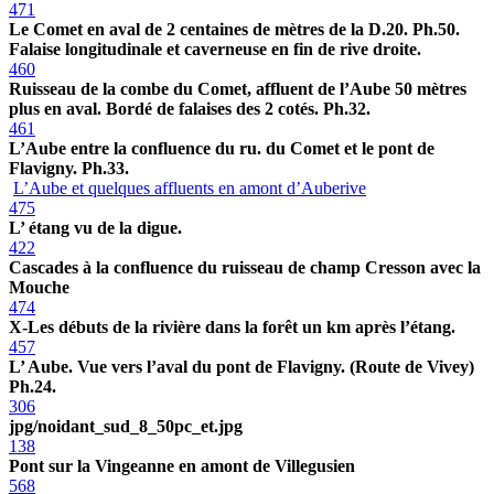
471
Le Comet en aval de 2 centaines de mètres de la D.20. Ph.50.
Falaise longitudinale et caverneuse en fin de rive droite.
460
Ruisseau de la combe du Comet, affluent de l’Aube 50 mètres
plus en aval. Bordé de falaises des 2 cotés. Ph.32.
461
L’Aube entre la confluence du ru. du Comet et le pont de
Flavigny. Ph.33.
L’Aube et quelques affluents en amont d’Auberive
475
L’ étang vu de la digue.
422
Cascades à la confluence du ruisseau de champ Cresson avec la
Mouche
474
X-Les débuts de la rivière dans la forêt un km après l’étang.
457
L’ Aube. Vue vers l’aval du pont de Flavigny. (Route de Vivey)
Ph.24.
306
jpg/noidant_sud_8_50pc_et.jpg
138
Pont sur la Vingeanne en amont de Villegusien
568