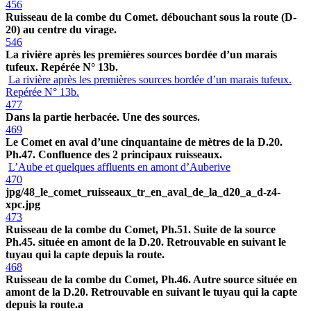
456
Ruisseau de la combe du Comet. débouchant sous la route (D-
20) au centre du virage.
546
La rivière après les premières sources bordée d’un marais
tufeux. Repérée N° 13b.
La rivière après les premières sources bordée d’un marais tufeux.
Repérée N° 13b.
477
Dans la partie herbacée. Une des sources.
469
Le Comet en aval d’une cinquantaine de mètres de la D.20.
Ph.47. Confluence des 2 principaux ruisseaux.
L’Aube et quelques affluents en amont d’Auberive
470
jpg/48_le_comet_ruisseaux_tr_en_aval_de_la_d20_a_d-z4-
xpc.jpg
473
Ruisseau de la combe du Comet, Ph.51. Suite de la source
Ph.45. située en amont de la D.20. Retrouvable en suivant le
tuyau qui la capte depuis la route.
468
Ruisseau de la combe du Comet, Ph.46. Autre source située en
amont de la D.20. Retrouvable en suivant le tuyau qui la capte
depuis la route.a