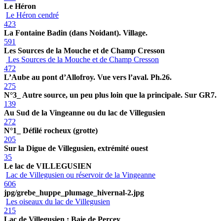
Le Héron
Le Héron cendré
423
La Fontaine Badin (dans Noidant). Village.
591
Les Sources de la Mouche et de Champ Cresson
Les Sources de la Mouche et de Champ Cresson
472
L’Aube au pont d’Allofroy. Vue vers l’aval. Ph.26.
275
N°3_ Autre source, un peu plus loin que la principale. Sur GR7.
139
Au Sud de la Vingeanne ou du lac de Villegusien
272
N°1_ Défilé rocheux (grotte)
205
Sur la Digue de Villegusien, extrémité ouest
35
Le lac de VILLEGUSIEN
Lac de Villegusien ou réservoir de la Vingeanne
606
jpg/grebe_huppe_plumage_hivernal-2.jpg
Les oiseaux du lac de Villegusien
215
Lac de Villegusien : Baie de Percey