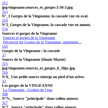
312
jpg/vingeanne.sources_et_gorges-3-50-3.jpg
313
N°_1 Gorges de la Vingeanne, la cascade vue en aval.
314
N°2_Gorges de la Vingeanne, la cascade vue en amont.
574
Sources et gorges de la Vingeanne
Sources et gorges de la Vingeanne
Découvrir les Gorges de la Vingeanne, autrement…
143
Gorges de la Vingeanne : la cascade
37
Source de la Vingeanne (Haute Marne)
315
jpg/vingeanne.sources_et_gorges_6_50pc.jpg
316
N°6_ Une petite source émerge au pied d’un arbre.
32
Les gorges de la VINGEANNE
La Vingeanne - Gestion de l’eau
398
N°7c_ Source "principale" dans vallon annexe.
317
N°7_ Source "principale" dans vallon annexe.