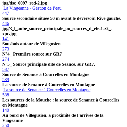
jpg/dsc_0097_red-2.jpg
La Vingeanne - Gestion de l’eau
447
Source secondaire située 50 m avant le déversoir. Rive gauche.
446
jpg/3_l_aube_source_principale_ou_sources_d_ete-1-z2_-
xpc.jpg
141
Sousbois autour de Villegusien
273
N°4_ Première source sur GR7
274
N°5_ Source principale dite de Seance. sur GR7.
587
Source de Senance à Courcelles en Montagne
589
La source de Senance à Courcelles en Montagne
La source de Senance à Courcelles en Montagne
588
Les sources de la Mouche : la source de Senance à Courcelles
en Montagne
140
Au bord de Villegusien, à proximité de l’arrivée de la
Vingeanne
250