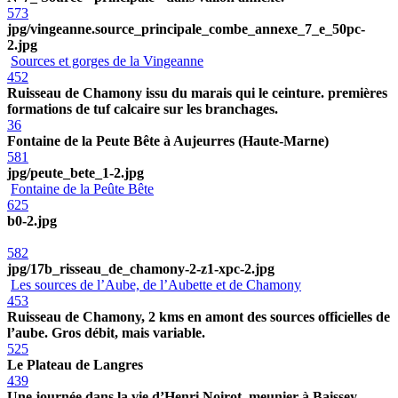
573
jpg/vingeanne.source_principale_combe_annexe_7_e_50pc-
2.jpg
Sources et gorges de la Vingeanne
452
Ruisseau de Chamony issu du marais qui le ceinture. premières
formations de tuf calcaire sur les branchages.
36
Fontaine de la Peute Bête à Aujeurres (Haute-Marne)
581
jpg/peute_bete_1-2.jpg
Fontaine de la Peûte Bête
625
b0-2.jpg
582
jpg/17b_risseau_de_chamony-2-z1-xpc-2.jpg
Les sources de l’Aube, de l’Aubette et de Chamony
453
Ruisseau de Chamony, 2 kms en amont des sources officielles de
l’aube. Gros débit, mais variable.
525
Le Plateau de Langres
439
Une journée dans la vie d’Henri Noirot, meunier à Baissey.