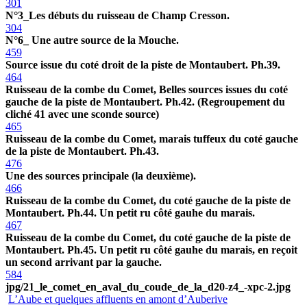
301
N°3_Les débuts du ruisseau de Champ Cresson.
304
N°6_ Une autre source de la Mouche.
459
Source issue du coté droit de la piste de Montaubert. Ph.39.
464
Ruisseau de la combe du Comet, Belles sources issues du coté
gauche de la piste de Montaubert. Ph.42. (Regroupement du
cliché 41 avec une sconde source)
465
Ruisseau de la combe du Comet, marais tuffeux du coté gauche
de la piste de Montaubert. Ph.43.
476
Une des sources principale (la deuxième).
466
Ruisseau de la combe du Comet, du coté gauche de la piste de
Montaubert. Ph.44. Un petit ru côté gauhe du marais.
467
Ruisseau de la combe du Comet, du coté gauche de la piste de
Montaubert. Ph.45. Un petit ru côté gauhe du marais, en reçoit
un second arrivant par la gauche.
584
jpg/21_le_comet_en_aval_du_coude_de_la_d20-z4_-xpc-2.jpg
L’Aube et quelques affluents en amont d’Auberive