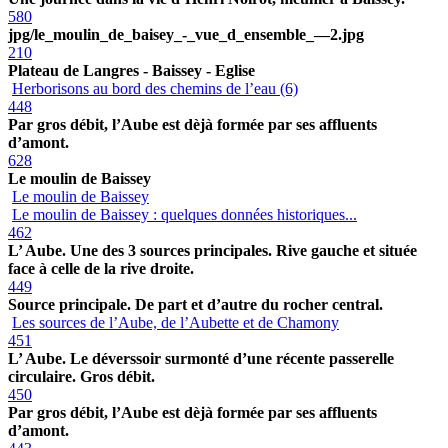
580
jpg/le_moulin_de_baisey_-_vue_d_ensemble_—2.jpg
210
Plateau de Langres - Baissey - Eglise
Herborisons au bord des chemins de l’eau (6)
448
Par gros débit, l’Aube est dèjà formée par ses affluents
d’amont.
628
Le moulin de Baissey
Le moulin de Baissey
Le moulin de Baissey : quelques données historiques...
462
L’ Aube. Une des 3 sources principales. Rive gauche et située
face à celle de la rive droite.
449
Source principale. De part et d’autre du rocher central.
Les sources de l’Aube, de l’Aubette et de Chamony
451
L’ Aube. Le déverssoir surmonté d’une récente passerelle
circulaire. Gros débit.
450
Par gros débit, l’Aube est dèjà formée par ses affluents
d’amont.