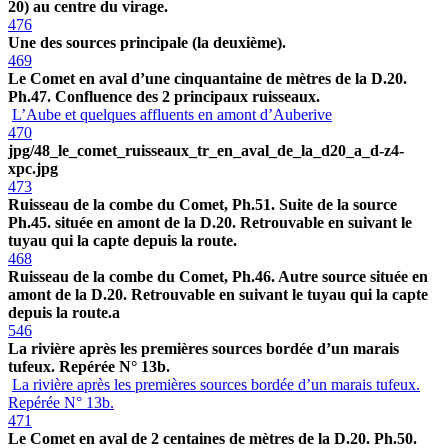
20) au centre du virage.
476
Une des sources principale (la deuxième).
469
Le Comet en aval d’une cinquantaine de mètres de la D.20.
Ph.47. Confluence des 2 principaux ruisseaux.
L’Aube et quelques affluents en amont d’Auberive
470
jpg/48_le_comet_ruisseaux_tr_en_aval_de_la_d20_a_d-z4-
xpc.jpg
473
Ruisseau de la combe du Comet, Ph.51. Suite de la source
Ph.45. située en amont de la D.20. Retrouvable en suivant le
tuyau qui la capte depuis la route.
468
Ruisseau de la combe du Comet, Ph.46. Autre source située en
amont de la D.20. Retrouvable en suivant le tuyau qui la capte
depuis la route.a
546
La rivière après les premières sources bordée d’un marais
tufeux. Repérée N° 13b.
La rivière après les premières sources bordée d’un marais tufeux.
Repérée N° 13b.
471
Le Comet en aval de 2 centaines de mètres de la D.20. Ph.50.