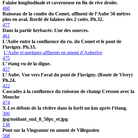
Falaise longitudinale et caverneuse en fin de rive droite.
460
Ruisseau de la combe du Comet, affluent de l’Aube 50 mètres
plus en aval. Bordé de falaises des 2 cotés. Ph.32.
477
Dans la partie herbacée. Une des sources.
461
L’Aube entre la confluence du ru. du Comet et le pont de
Flavigny. Ph.33.
L’Aube et quelques affluents en amont d’Auberive
475
L’ étang vu de la digue.
457
L’ Aube. Vue vers l’aval du pont de Flavigny. (Route de Vivey)
Ph.24.
422
Cascades à la confluence du ruisseau de champ Cresson avec la
Mouche
474
X-Les débuts de la rivière dans la forêt un km après l’étang.
306
jpg/noidant_sud_8_50pc_et.jpg
138
Pont sur la Vingeanne en amont de Villegusien
568