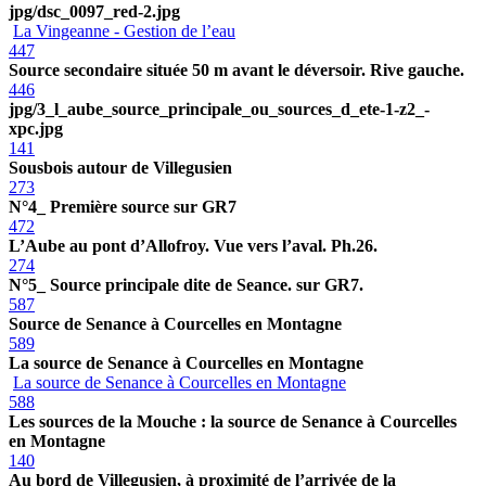
jpg/dsc_0097_red-2.jpg
La Vingeanne - Gestion de l’eau
447
Source secondaire située 50 m avant le déversoir. Rive gauche.
446
jpg/3_l_aube_source_principale_ou_sources_d_ete-1-z2_-
xpc.jpg
141
Sousbois autour de Villegusien
273
N°4_ Première source sur GR7
472
L’Aube au pont d’Allofroy. Vue vers l’aval. Ph.26.
274
N°5_ Source principale dite de Seance. sur GR7.
587
Source de Senance à Courcelles en Montagne
589
La source de Senance à Courcelles en Montagne
La source de Senance à Courcelles en Montagne
588
Les sources de la Mouche : la source de Senance à Courcelles
en Montagne
140
Au bord de Villegusien, à proximité de l’arrivée de la