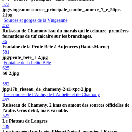
573
jpg/vingeanne.source_principale_combe_annexe_7_e_50pc-
2.jpg
Sources et gorges de la Vingeanne
452
Ruisseau de Chamony issu du marais qui le ceinture. premières
formations de tuf calcaire sur les branchages.
36
Fontaine de la Peute Bête à Aujeurres (Haute-Marne)
581
jpg/peute_bete_1-2.jpg
Fontaine de la Peûte Bête
625
b0-2.jpg
582
jpg/17b_risseau_de_chamony-2-z1-xpc-2.jpg
Les sources de l’Aube, de l’Aubette et de Chamony
453
Ruisseau de Chamony, 2 kms en amont des sources officielles de
l’aube. Gros débit, mais variable.
525
Le Plateau de Langres
439
Une journée dans la vie d’Henri Noirot, meunier à Baissey.