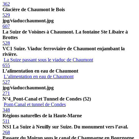
362
Glacière de Chaumont le Bois
529
jpg/viaducchaumont.jpg
607
La Suize de Voisines à Chaumont. La fontaine Ste Libaire à
Brottes
528
VC1 Suize. Viaduc ferroviaire de Chaumont enjambant la
rivière.
La Suize passant sous le viaduc de Chaumont
655
L’alimentation en eau de Chaumont
L’alimentation en eau de Chaumont
527
jpg/viaducchaumont.jpg
271
N°4_Pont-Canal et Tunnel de Condes (52)
Pont-Canal et tunnel de Condes
348
Régions naturelles de la Haute-Marne
511
NS1 La Suize à Neuilly sur Suize. Du monument vers l’aval.
268
Passage du Moiron sous le canal de Champagne en Bourgogne