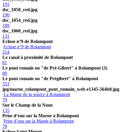
191
dsc_1050_red.jpg
190
dsc_1054_red.jpg
189
dsc_1060_red.jpg
131
Ecluse n°9 de Rolampont
Ecluse n°9 de Rolampont
214
Le canal à proximité de Rolampont
81
Le pont romain ou "de Pré-Gibert" à Rolampont (3)
80
Le pont romain ou "de Prégibert" à Rolampont
553
jpg/marne_rolampont_pont_romain_web-e1345-564b8.jpg
La Marne de la source à Rolampont
79
Sur le Champ de la Noue
135
Prise d’eau sur la Marne à Rolampont
Prise d’eau sur la Marne à Rolampont
78
Ecluse Saint-Menge