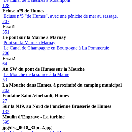
Le Canal de Balesmes à Rolampont
128
Ecluse n°5 de Humes
Ecluse n°5 "de Humes", avec une péniche de mer au sassage.
207
Essai1
351
Le pont sur la Marne à Marnay
Pont sur la Marne à Marnay
Le Canal de Champagne en Bourgogne à La Pommeraie
208
Essai2
64
Au SW du pont de Humes sur la Mouche
La Mouche de la source à la Marne
53
La Mouche dans Humes, à proximité du camping municipal
202
Fontaine Saint-Vinebault, Hûmes
27
Sur la N19, au Nord de l’ancienne Brasserie de Humes
132
Moulin d’Engrave - La turbine
595
jpg/dsc_0618_33pc-2.jpg