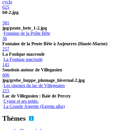
cyclo
625
b0-2.jpg
581
jpg/peute_bete_1-2.jpg
Fontaine de la Peûte Bête
36
Fontaine de la Peute Bête à Aujeurres (Haute-Marne)
257
La Foulque macroule
La Foulque macroule
141
Sousbois autour de Villegusien
606
jpg/grebe_huppe_plumage_hivernal-2.jpg
Les oiseaux du lac de Villegusien
215
Lac de Villegusien : Baie de Percey
Cygne et ses petits.
La Grande Aigrette (Egretta alba)
Thèmes