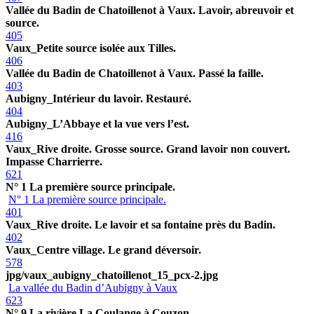
Vallée du Badin de Chatoillenot à Vaux. Lavoir, abreuvoir et
source.
405
Vaux_Petite source isolée aux Tilles.
406
Vallée du Badin de Chatoillenot à Vaux. Passé la faille.
403
Aubigny_Intérieur du lavoir. Restauré.
404
Aubigny_L’Abbaye et la vue vers l’est.
416
Vaux_Rive droite. Grosse source. Grand lavoir non couvert.
Impasse Charrierre.
621
N° 1 La première source principale.
N° 1 La première source principale.
401
Vaux_Rive droite. Le lavoir et sa fontaine près du Badin.
402
Vaux_Centre village. Le grand déversoir.
578
jpg/vaux_aubigny_chatoillenot_15_pcx-2.jpg
La vallée du Badin d’Aubigny à Vaux
623
N° 9 La rivière La Coulange à Couzon