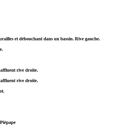
urailles et débouchant dans un bassin. Rive gauche.
e.
ffluent rive droite.
ffluent rive droite.
ot.
à Piépape