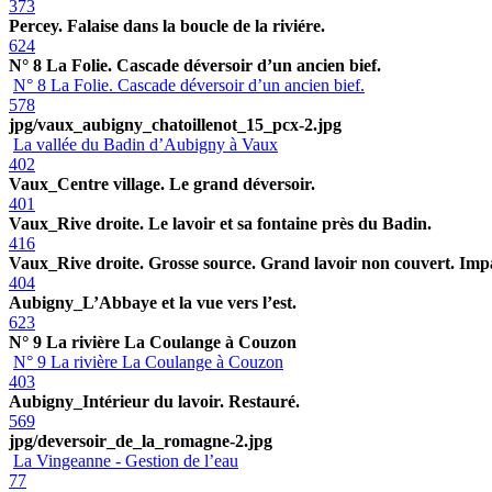
373
Percey. Falaise dans la boucle de la riviére.
624
N° 8 La Folie. Cascade déversoir d’un ancien bief.
N° 8 La Folie. Cascade déversoir d’un ancien bief.
578
jpg/vaux_aubigny_chatoillenot_15_pcx-2.jpg
La vallée du Badin d’Aubigny à Vaux
402
Vaux_Centre village. Le grand déversoir.
401
Vaux_Rive droite. Le lavoir et sa fontaine près du Badin.
416
Vaux_Rive droite. Grosse source. Grand lavoir non couvert. Imp
404
Aubigny_L’Abbaye et la vue vers l’est.
623
N° 9 La rivière La Coulange à Couzon
N° 9 La rivière La Coulange à Couzon
403
Aubigny_Intérieur du lavoir. Restauré.
569
jpg/deversoir_de_la_romagne-2.jpg
La Vingeanne - Gestion de l’eau
77