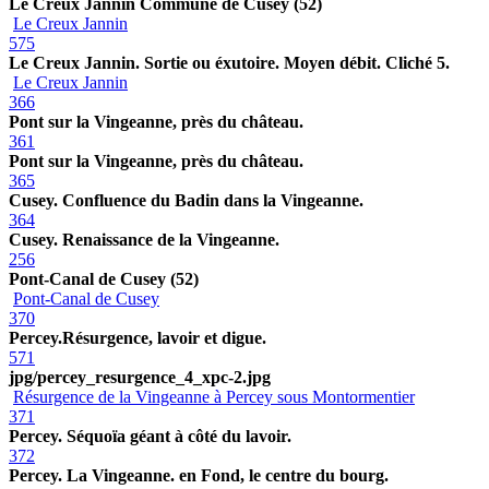
Le Creux Jannin Commune de Cusey (52)
Le Creux Jannin
575
Le Creux Jannin. Sortie ou éxutoire. Moyen débit. Cliché 5.
Le Creux Jannin
366
Pont sur la Vingeanne, près du château.
361
Pont sur la Vingeanne, près du château.
365
Cusey. Confluence du Badin dans la Vingeanne.
364
Cusey. Renaissance de la Vingeanne.
256
Pont-Canal de Cusey (52)
Pont-Canal de Cusey
370
Percey.Résurgence, lavoir et digue.
571
jpg/percey_resurgence_4_xpc-2.jpg
Résurgence de la Vingeanne à Percey sous Montormentier
371
Percey. Séquoïa géant à côté du lavoir.
372
Percey. La Vingeanne. en Fond, le centre du bourg.