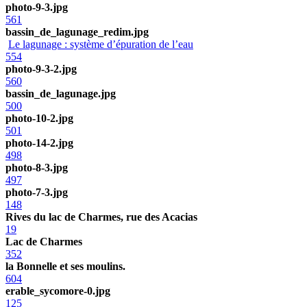
photo-9-3.jpg
561
bassin_de_lagunage_redim.jpg
Le lagunage : système d’épuration de l’eau
554
photo-9-3-2.jpg
560
bassin_de_lagunage.jpg
500
photo-10-2.jpg
501
photo-14-2.jpg
498
photo-8-3.jpg
497
photo-7-3.jpg
148
Rives du lac de Charmes, rue des Acacias
19
Lac de Charmes
352
la Bonnelle et ses moulins.
604
erable_sycomore-0.jpg
125