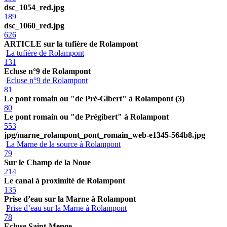
dsc_1054_red.jpg
189
dsc_1060_red.jpg
626
ARTICLE sur la tufière de Rolampont
La tufière de Rolampont
131
Ecluse n°9 de Rolampont
Ecluse n°9 de Rolampont
81
Le pont romain ou "de Pré-Gibert" à Rolampont (3)
80
Le pont romain ou "de Prégibert" à Rolampont
553
jpg/marne_rolampont_pont_romain_web-e1345-564b8.jpg
La Marne de la source à Rolampont
79
Sur le Champ de la Noue
214
Le canal à proximité de Rolampont
135
Prise d’eau sur la Marne à Rolampont
Prise d’eau sur la Marne à Rolampont
78
Ecluse Saint-Menge