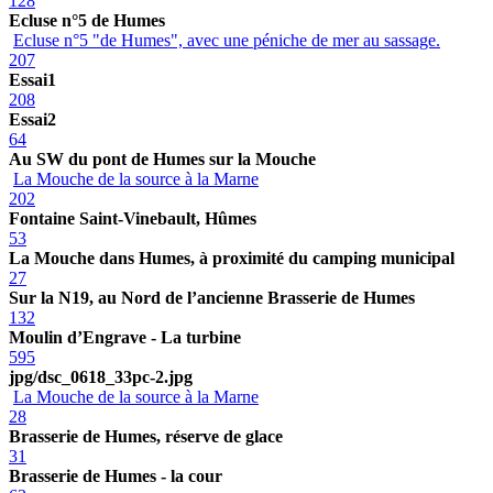
128
Ecluse n°5 de Humes
Ecluse n°5 "de Humes", avec une péniche de mer au sassage.
207
Essai1
208
Essai2
64
Au SW du pont de Humes sur la Mouche
La Mouche de la source à la Marne
202
Fontaine Saint-Vinebault, Hûmes
53
La Mouche dans Humes, à proximité du camping municipal
27
Sur la N19, au Nord de l’ancienne Brasserie de Humes
132
Moulin d’Engrave - La turbine
595
jpg/dsc_0618_33pc-2.jpg
La Mouche de la source à la Marne
28
Brasserie de Humes, réserve de glace
31
Brasserie de Humes - la cour