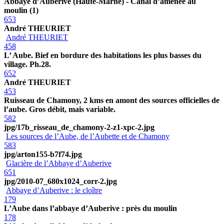
Abbaye d’Auberive (Haute-Marne) - Canal d’amenée au
moulin (1)
653
André THEURIET
André THEURIET
458
L’ Aube. Bief en bordure des habitations les plus basses du
village. Ph.28.
652
André THEURIET
453
Ruisseau de Chamony, 2 kms en amont des sources officielles de
l’aube. Gros débit, mais variable.
582
jpg/17b_risseau_de_chamony-2-z1-xpc-2.jpg
Les sources de l’Aube, de l’Aubette et de Chamony
583
jpg/arton155-b7f74.jpg
Glacière de l’Abbaye d’Auberive
651
jpg/2010-07_680x1024_corr-2.jpg
Abbaye d’Auberive : le cloître
179
L’Aube dans l’abbaye d’Auberive : près du moulin
178