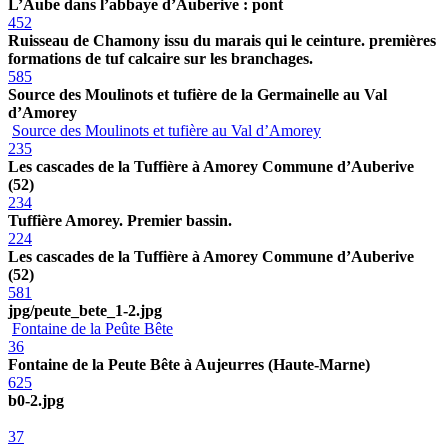
L’Aube dans l’abbaye d’Auberive : pont
452
Ruisseau de Chamony issu du marais qui le ceinture. premières
formations de tuf calcaire sur les branchages.
585
Source des Moulinots et tufière de la Germainelle au Val
d’Amorey
Source des Moulinots et tufière au Val d’Amorey
235
Les cascades de la Tuffière à Amorey Commune d’Auberive
(52)
234
Tuffière Amorey. Premier bassin.
224
Les cascades de la Tuffière à Amorey Commune d’Auberive
(52)
581
jpg/peute_bete_1-2.jpg
Fontaine de la Peûte Bête
36
Fontaine de la Peute Bête à Aujeurres (Haute-Marne)
625
b0-2.jpg
37