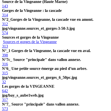
Source de la Vingeanne (Haute Marne)
143
Gorges de la Vingeanne : la cascade
314
N°2_Gorges de la Vingeanne, la cascade vue en amont.
312
jpg/vingeanne.sources_et_gorges-3-50-3.jpg
574
Sources et gorges de la Vingeanne
Sources et gorges de la Vingeanne
313
N°_1 Gorges de la Vingeanne, la cascade vue en aval.
398
N°7c_ Source "principale" dans vallon annexe.
316
N°6_ Une petite source émerge au pied d’un arbre.
315
jpg/vingeanne.sources_et_gorges_6_50pc.jpg
32
Les gorges de la VINGEANNE
642
jpg/bay_s_aube1web.jpg
317
N°7_ Source "principale" dans vallon annexe.
573