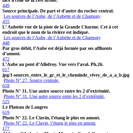
face à celle de la rive droite.
449
Source principale. De part et d’autre du rocher central.
Les sources de l’Aube, de l’Aubette et de Chamony
455
L’ Aubette vue de la piste de la Grande Charme. Cet à cet
endroit que le nom de la rivière est indiqué.
Les sources de l’Aube, de l’Aubette et de Chamony
448
Par gros débit, l’Aube est dèjà formée par ses affluents
d’amont.
472
L’Aube au pont d’Allofroy. Vue vers l’aval. Ph.26.
617
jpg/1-sources_entre_le_gr_et_le_cheminde_vivey_de_a_a_b.jpg
Photo N° 27. Source centrale.
618
Photo N° 31. Une autre source entre les 2 d’extrémité.
Photo N° 31. Une autre source entre les 2 d’extrémité.
525
Le Plateau de Langres
619
Photo N° 22. Le Clavin, l’étang le plus en amont.
Photo N° 22. Le Clavin, l’étang le plus en amont.
177