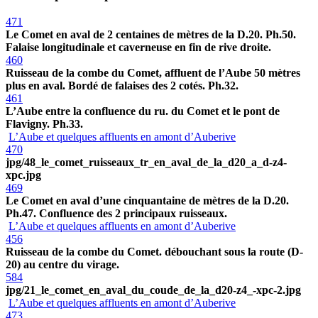
471
Le Comet en aval de 2 centaines de mètres de la D.20. Ph.50.
Falaise longitudinale et caverneuse en fin de rive droite.
460
Ruisseau de la combe du Comet, affluent de l’Aube 50 mètres
plus en aval. Bordé de falaises des 2 cotés. Ph.32.
461
L’Aube entre la confluence du ru. du Comet et le pont de
Flavigny. Ph.33.
L’Aube et quelques affluents en amont d’Auberive
470
jpg/48_le_comet_ruisseaux_tr_en_aval_de_la_d20_a_d-z4-
xpc.jpg
469
Le Comet en aval d’une cinquantaine de mètres de la D.20.
Ph.47. Confluence des 2 principaux ruisseaux.
L’Aube et quelques affluents en amont d’Auberive
456
Ruisseau de la combe du Comet. débouchant sous la route (D-
20) au centre du virage.
584
jpg/21_le_comet_en_aval_du_coude_de_la_d20-z4_-xpc-2.jpg
L’Aube et quelques affluents en amont d’Auberive
473