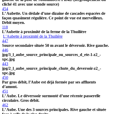
cliché 41 avec une sconde source)
454
L’ Aubette. Un dédale d’une dizaine de cascades espacées de
façon quasiment régulière. Ce point de vue est merveilleux.
Débit moyen.
118
L’Aubette à proximité de la ferme de la Thuilière
L’Aubette à proximité de la Thuilière
447
Source secondaire située 50 m avant le déversoir. Rive gauche.
446
jpg/3_l_aube_source_principale_ou_sources_d_ete-1-z2_-
xpc.jpg
443
jpg/2_l_aube_source_principale_chute_du_deversoir-z2_-
xpc.jpg
450
Par gros débit, l’Aube est dèjà formée par ses affluents
d’amont.
451
L’ Aube. Le déverssoir surmonté d’une récente passerelle
circulaire. Gros débit.
462
L’ Aube. Une des 3 sources principales. Rive gauche et située