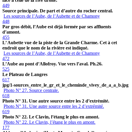
face à celle de la rive droite.
449
Source principale. De part et d’autre du rocher central.
Les sources de l’Aube, de l’Aubette et de Chamony
448
Par gros débit, l’Aube est dèjà formée par ses affluents
d’amont.
455
L’ Aubette vue de la piste de la Grande Charme. Cet à cet
endroit que le nom de la rivière est indiqué.
Les sources de l’Aube, de l’Aubette et de Chamony
472
L’Aube au pont d’Allofroy. Vue vers l’aval. Ph.26.
525
Le Plateau de Langres
617
jpg/1-sources_entre_le_gr_et_le_cheminde_vivey_de_a_a_b.jpg
Photo N° 27. Source centrale.
618
Photo N° 31. Une autre source entre les 2 d’extrémité.
Photo N° 31. Une autre source entre les 2 d’extrémité.
619
Photo N° 22. Le Clavin, l’étang le plus en amont.
Photo N° 22. Le Clavin, l’étang le plus en amont.
177