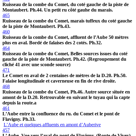
Ruisseau de la combe du Comet, du coté gauche de la piste de
Montaubert. Ph.44. Un petit ru côté gauhe du marais.
465
Ruisseau de la combe du Comet, marais tuffeux du coté gauche
de la piste de Montaubert. Ph.43.
460
Ruisseau de la combe du Comet, affluent de l’Aube 50 mètres
plus en aval. Bordé de falaises des 2 cotés. Ph.32.
464
Ruisseau de la combe du Comet, Belles sources issues du coté
gauche de la piste de Montaubert. Ph.42. (Regroupement du
cliché 41 avec une sconde source)
471
Le Comet en aval de 2 centaines de mètres de la D.20. Ph.50.
Falaise longitudinale et caverneuse en fin de rive droite.
468
Ruisseau de la combe du Comet, Ph.46. Autre source située en
amont de la D.20. Retrouvable en suivant le tuyau qui la capte
depuis la route.a
461
L’Aube entre la confluence du ru. du Comet et le pont de
Flavigny. Ph.33.
L’Aube et quelques affluents en amont d’Auberive
457
L’ Aube. Vue vers l’aval du pont de Flavigny. (Route de Vivey)