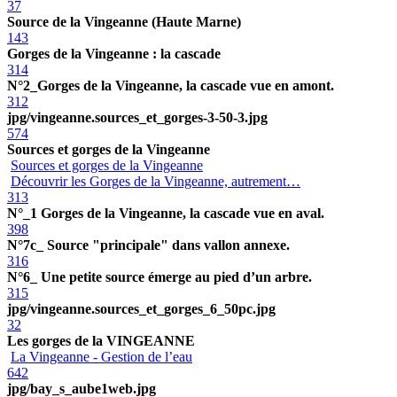
37
Source de la Vingeanne (Haute Marne)
143
Gorges de la Vingeanne : la cascade
314
N°2_Gorges de la Vingeanne, la cascade vue en amont.
312
jpg/vingeanne.sources_et_gorges-3-50-3.jpg
574
Sources et gorges de la Vingeanne
Sources et gorges de la Vingeanne
Découvrir les Gorges de la Vingeanne, autrement…
313
N°_1 Gorges de la Vingeanne, la cascade vue en aval.
398
N°7c_ Source "principale" dans vallon annexe.
316
N°6_ Une petite source émerge au pied d’un arbre.
315
jpg/vingeanne.sources_et_gorges_6_50pc.jpg
32
Les gorges de la VINGEANNE
La Vingeanne - Gestion de l’eau
642
jpg/bay_s_aube1web.jpg