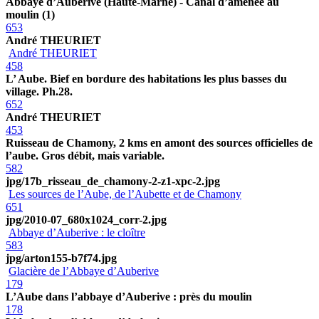
Abbaye d’Auberive (Haute-Marne) - Canal d’amenée au
moulin (1)
653
André THEURIET
André THEURIET
458
L’ Aube. Bief en bordure des habitations les plus basses du
village. Ph.28.
652
André THEURIET
453
Ruisseau de Chamony, 2 kms en amont des sources officielles de
l’aube. Gros débit, mais variable.
582
jpg/17b_risseau_de_chamony-2-z1-xpc-2.jpg
Les sources de l’Aube, de l’Aubette et de Chamony
651
jpg/2010-07_680x1024_corr-2.jpg
Abbaye d’Auberive : le cloître
583
jpg/arton155-b7f74.jpg
Glacière de l’Abbaye d’Auberive
179
L’Aube dans l’abbaye d’Auberive : près du moulin
178