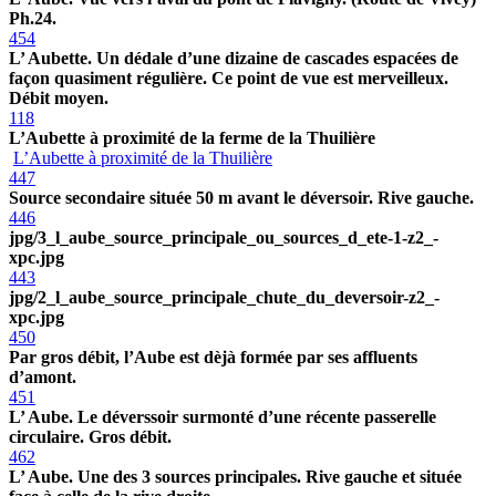
Ph.24.
454
L’ Aubette. Un dédale d’une dizaine de cascades espacées de
façon quasiment régulière. Ce point de vue est merveilleux.
Débit moyen.
118
L’Aubette à proximité de la ferme de la Thuilière
L’Aubette à proximité de la Thuilière
447
Source secondaire située 50 m avant le déversoir. Rive gauche.
446
jpg/3_l_aube_source_principale_ou_sources_d_ete-1-z2_-
xpc.jpg
443
jpg/2_l_aube_source_principale_chute_du_deversoir-z2_-
xpc.jpg
450
Par gros débit, l’Aube est dèjà formée par ses affluents
d’amont.
451
L’ Aube. Le déverssoir surmonté d’une récente passerelle
circulaire. Gros débit.
462
L’ Aube. Une des 3 sources principales. Rive gauche et située