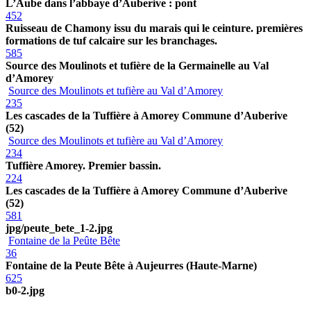
L’Aube dans l’abbaye d’Auberive : pont
452
Ruisseau de Chamony issu du marais qui le ceinture. premières
formations de tuf calcaire sur les branchages.
585
Source des Moulinots et tufière de la Germainelle au Val
d’Amorey
Source des Moulinots et tufière au Val d’Amorey
235
Les cascades de la Tuffière à Amorey Commune d’Auberive
(52)
Source des Moulinots et tufière au Val d’Amorey
234
Tuffière Amorey. Premier bassin.
224
Les cascades de la Tuffière à Amorey Commune d’Auberive
(52)
581
jpg/peute_bete_1-2.jpg
Fontaine de la Peûte Bête
36
Fontaine de la Peute Bête à Aujeurres (Haute-Marne)
625
b0-2.jpg