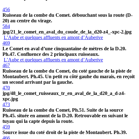
456
Ruisseau de la combe du Comet. débouchant sous la route (D-
20) au centre du virage.
584
jpg/21_le_comet_en_aval_du_coude_de_la_d20-z4_-xpc-2.jpg
L’Aube et quelques affluents en amont d’Auberive
469
Le Comet en aval d’une cinquantaine de mètres de la D.20.
Ph.47. Confluence des 2 principaux ruisseaux.
L’Aube et quelques affluents en amont d’Auberive
467
Ruisseau de la combe du Comet, du coté gauche de la piste de
Montaubert. Ph.45. Un petit ru côté gauhe du marais, en reçoit
un second arrivant par la gauche.
470
jpg/48_le_comet_ruisseaux_tr_en_aval_de_la_d20_a_d-z4-
xpc.jpg
473
Ruisseau de la combe du Comet, Ph.51. Suite de la source
Ph.45. située en amont de la D.20. Retrouvable en suivant le
tuyau qui la capte depuis la route.
459
Source issue du coté droit de la piste de Montaubert. Ph.39.
466