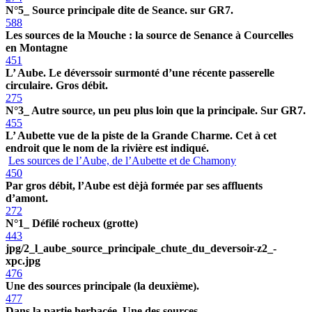
N°5_ Source principale dite de Seance. sur GR7.
588
Les sources de la Mouche : la source de Senance à Courcelles
en Montagne
451
L’ Aube. Le déverssoir surmonté d’une récente passerelle
circulaire. Gros débit.
275
N°3_ Autre source, un peu plus loin que la principale. Sur GR7.
455
L’ Aubette vue de la piste de la Grande Charme. Cet à cet
endroit que le nom de la rivière est indiqué.
Les sources de l’Aube, de l’Aubette et de Chamony
450
Par gros débit, l’Aube est dèjà formée par ses affluents
d’amont.
272
N°1_ Défilé rocheux (grotte)
443
jpg/2_l_aube_source_principale_chute_du_deversoir-z2_-
xpc.jpg
476
Une des sources principale (la deuxième).
477
Dans la partie herbacée. Une des sources.