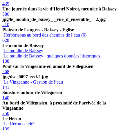
439
Une journée dans la vie d’Henri Noirot, meunier à Baissey.
580
jpg/le_moulin_de_baisey_-_vue_d_ensemble_—2.jpg
210
Plateau de Langres - Baissey - Eglise
Herborisons au bord des chemins de l’eau (6)
628
Le moulin de Baissey
Le moulin de Baissey
Le moulin de Baissey : quelques données historiques...
138
Pont sur la Vingeanne en amont de Villegusien
568
jpg/dsc_0097_red-2.jpg
La Vingeanne - Gestion de l’eau
141
Sousbois autour de Villegusien
140
Au bord de Villegusien, à proximité de l’arrivée de la
Vingeanne
250
Le Héron
Le Héron cendré
139