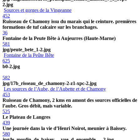
2.jpg
Sources et gorges de la Vingeanne
452
Ruisseau de Chamony issu du marais qui le ceinture. premières
formations de tuf calcaire sur les branchages.
36
Fontaine de la Peute Bête à Aujeurres (Haute-Marne)
581
jpg/peute_bete_1-2.jpg
Fontaine de la Peûte Bête
625
b0-2.jpg
582
jpg/17b_risseau_de_chamony-2-z1-xpc-2.jpg
Les sources de l’Aube, de l’Aubette et de Chamony
453
Ruisseau de Chamony, 2 kms en amont des sources officielles de
l’aube. Gros débit, mais variable.
525
Le Plateau de Langres
439
Une journée dans la vie d’Henri Noirot, meunier à Baissey.
580
jpg/le_moulin_de_baisey_-_vue_d_ensemble_—2.jpg