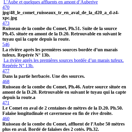
L’Aube et quelques affluents en amont d’Auberive
470
jpg/48_le_comet_ruisseaux_tr_en_aval_de_la_d20_a_d-z4-
xpc.jpg
473
Ruisseau de la combe du Comet, Ph.51. Suite de la source
Ph.45. située en amont de la D.20. Retrouvable en suivant le
tuyau qui la capte depuis la route.
546
La rivière après les premières sources bordée d’un marais
tufeux. Repérée N° 13b.
La rivière après les premières sources bordée d’un marais tufeux.
Repérée N° 13b.
477
Dans la partie herbacée. Une des sources.
468
Ruisseau de la combe du Comet, Ph.46. Autre source située en
amont de la D.20. Retrouvable en suivant le tuyau qui la capte
depuis la route.a
471
Le Comet en aval de 2 centaines de mètres de la D.20. Ph.50.
Falaise longitudinale et caverneuse en fin de rive droite.
460
Ruisseau de la combe du Comet, affluent de l’Aube 50 mètres
plus en aval. Bordé de falaises des 2 cotés. Ph.32.