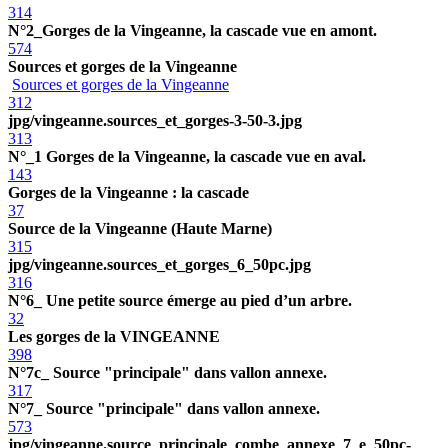
314
N°2_Gorges de la Vingeanne, la cascade vue en amont.
574
Sources et gorges de la Vingeanne
Sources et gorges de la Vingeanne
312
jpg/vingeanne.sources_et_gorges-3-50-3.jpg
313
N°_1 Gorges de la Vingeanne, la cascade vue en aval.
143
Gorges de la Vingeanne : la cascade
37
Source de la Vingeanne (Haute Marne)
315
jpg/vingeanne.sources_et_gorges_6_50pc.jpg
316
N°6_ Une petite source émerge au pied d’un arbre.
32
Les gorges de la VINGEANNE
398
N°7c_ Source "principale" dans vallon annexe.
317
N°7_ Source "principale" dans vallon annexe.
573
jpg/vingeanne.source_principale_combe_annexe_7_e_50pc-