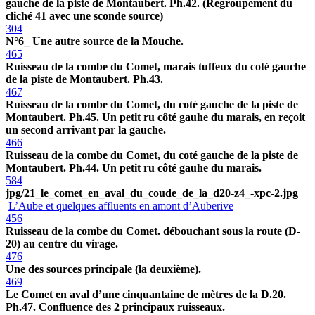
gauche de la piste de Montaubert. Ph.42. (Regroupement du
cliché 41 avec une sconde source)
304
N°6_ Une autre source de la Mouche.
465
Ruisseau de la combe du Comet, marais tuffeux du coté gauche
de la piste de Montaubert. Ph.43.
467
Ruisseau de la combe du Comet, du coté gauche de la piste de
Montaubert. Ph.45. Un petit ru côté gauhe du marais, en reçoit
un second arrivant par la gauche.
466
Ruisseau de la combe du Comet, du coté gauche de la piste de
Montaubert. Ph.44. Un petit ru côté gauhe du marais.
584
jpg/21_le_comet_en_aval_du_coude_de_la_d20-z4_-xpc-2.jpg
L’Aube et quelques affluents en amont d’Auberive
456
Ruisseau de la combe du Comet. débouchant sous la route (D-
20) au centre du virage.
476
Une des sources principale (la deuxième).
469
Le Comet en aval d’une cinquantaine de mètres de la D.20.
Ph.47. Confluence des 2 principaux ruisseaux.