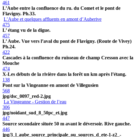
461
L’Aube entre la confluence du ru. du Comet et le pont de
Flavigny. Ph.33.
L’Aube et quelques affluents en amont d’Auberive
475
L’ étang vu de la digue.
457
L’ Aube. Vue vers l’aval du pont de Flavigny. (Route de Vivey)
Ph.24.
422
Cascades à la confluence du ruisseau de champ Cresson avec la
Mouche
474
X-Les débuts de la rivière dans la forêt un km après l’étang.
138
Pont sur la Vingeanne en amont de Villegusien
568
jpg/dsc_0097_red-2.jpg
La Vingeanne - Gestion de l’eau
306
jpg/noidant_sud_8_50pc_et.jpg
447
Source secondaire située 50 m avant le déversoir. Rive gauche.
446
jpg/3_l_aube_source_principale_ou_sources_d_ete-1-z2_-