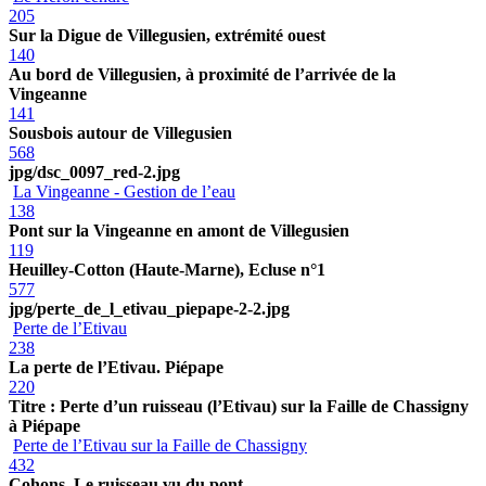
205
Sur la Digue de Villegusien, extrémité ouest
140
Au bord de Villegusien, à proximité de l’arrivée de la
Vingeanne
141
Sousbois autour de Villegusien
568
jpg/dsc_0097_red-2.jpg
La Vingeanne - Gestion de l’eau
138
Pont sur la Vingeanne en amont de Villegusien
119
Heuilley-Cotton (Haute-Marne), Ecluse n°1
577
jpg/perte_de_l_etivau_piepape-2-2.jpg
Perte de l’Etivau
238
La perte de l’Etivau. Piépape
220
Titre : Perte d’un ruisseau (l’Etivau) sur la Faille de Chassigny
à Piépape
Perte de l’Etivau sur la Faille de Chassigny
432
Cohons. Le ruisseau vu du pont.