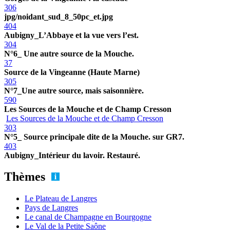
306
jpg/noidant_sud_8_50pc_et.jpg
404
Aubigny_L’Abbaye et la vue vers l’est.
304
N°6_ Une autre source de la Mouche.
37
Source de la Vingeanne (Haute Marne)
305
N°7_Une autre source, mais saisonnière.
590
Les Sources de la Mouche et de Champ Cresson
Les Sources de la Mouche et de Champ Cresson
303
N°5_ Source principale dite de la Mouche. sur GR7.
403
Aubigny_Intérieur du lavoir. Restauré.
Thèmes
Le Plateau de Langres
Pays de Langres
Le canal de Champagne en Bourgogne
Le Val de la Petite Saône