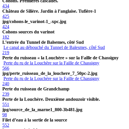
Cohons. Premières cascades.
434
Château de Silière. Jardin à l’anglaise. Tufière-1
425
jpg/cohons-le_varinot-1_-xpc.jpg
424
Cohons sources du varinot
182
L’entrée du Tunnel de Balsemes, côté Sud
Le canal au débouché du Tunnel de Balesmes, côté Sud
219
Perte du ruisseau « la Louchère » sur la Faille de Chassigny
Perte du ru de la Louchère sur la Faille de Chassigny
566
jpg/perte_ruisseau_de_la_louchere_7_50pc-2.jpg
Perte du ru de la Louchère sur la Faille de Chassigny
240
Perte du ruisseau de Grandchamp
239
Perte de la Louchère. Deuxième andouzoir visible.
551
jpg/source_de_la_marne1_800-3b481.jpg
98
Filet d’eau à la sortie de la source
552