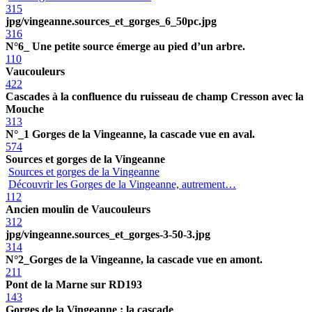
315
jpg/vingeanne.sources_et_gorges_6_50pc.jpg
316
N°6_ Une petite source émerge au pied d’un arbre.
110
Vaucouleurs
422
Cascades à la confluence du ruisseau de champ Cresson avec la
Mouche
313
N°_1 Gorges de la Vingeanne, la cascade vue en aval.
574
Sources et gorges de la Vingeanne
Sources et gorges de la Vingeanne
Découvrir les Gorges de la Vingeanne, autrement…
112
Ancien moulin de Vaucouleurs
312
jpg/vingeanne.sources_et_gorges-3-50-3.jpg
314
N°2_Gorges de la Vingeanne, la cascade vue en amont.
211
Pont de la Marne sur RD193
143
Gorges de la Vingeanne : la cascade