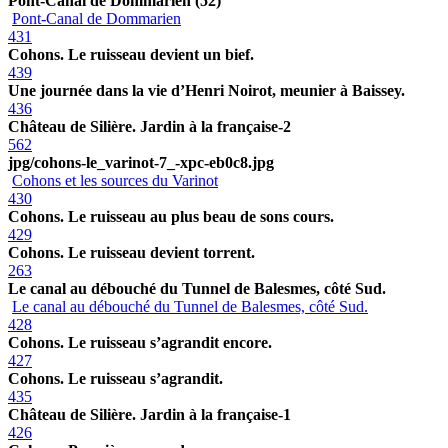
Pont-Canal de Dommarien (52)
Pont-Canal de Dommarien
431
Cohons. Le ruisseau devient un bief.
439
Une journée dans la vie d’Henri Noirot, meunier à Baissey.
436
Château de Silière. Jardin à la française-2
562
jpg/cohons-le_varinot-7_-xpc-eb0c8.jpg
Cohons et les sources du Varinot
430
Cohons. Le ruisseau au plus beau de sons cours.
429
Cohons. Le ruisseau devient torrent.
263
Le canal au débouché du Tunnel de Balesmes, côté Sud.
Le canal au débouché du Tunnel de Balesmes, côté Sud.
428
Cohons. Le ruisseau s’agrandit encore.
427
Cohons. Le ruisseau s’agrandit.
435
Château de Silière. Jardin à la française-1
426